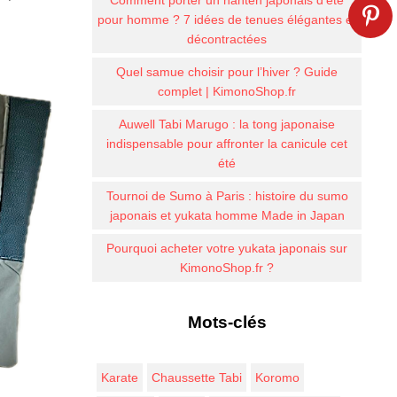
Comment porter un hanten japonais d’été
pour homme ? 7 idées de tenues élégantes et
décontractées
Quel samue choisir pour l’hiver ? Guide
complet | KimonoShop.fr
Auwell Tabi Marugo : la tong japonaise
indispensable pour affronter la canicule cet
été
Tournoi de Sumo à Paris : histoire du sumo
japonais et yukata homme Made in Japan
Pourquoi acheter votre yukata japonais sur
KimonoShop.fr ?
Mots-clés
Karate
Chaussette Tabi
Koromo