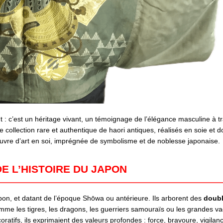
: c’est un héritage vivant, un témoignage de l’élégance masculine à tr
 collection rare et authentique de haori antiques, réalisés en soie et 
œuvre d’art en soi, imprégnée de symbolisme et de noblesse japonaise.
E L’HISTOIRE DU JAPON
pon, et datant de l’époque Shōwa ou antérieure. Ils arborent des
doubl
me les tigres, les dragons, les guerriers samouraïs ou les grandes v
atifs, ils exprimaient des valeurs profondes : force, bravoure, vigilanc