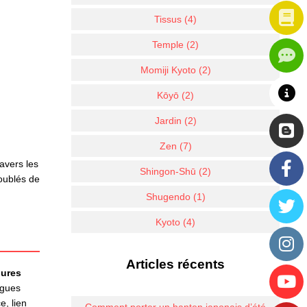
Tissus (4)
Temple (2)
Momiji Kyoto (2)
Kōyō (2)
Jardin (2)
Zen (7)
avers les
Shingon-Shū (2)
doublés de
Shugendo (1)
Kyoto (4)
Articles récents
ures
agues
e, lien