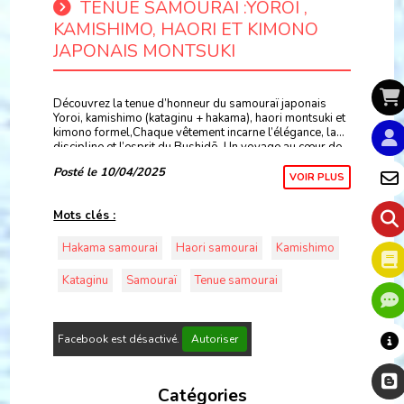
TENUE SAMOURAÏ :YOROI ,
KAMISHIMO, HAORI ET KIMONO
JAPONAIS MONTSUKI
Découvrez la tenue d’honneur du samouraï japonais
Yoroi, kamishimo (kataginu + hakama), haori montsuki et
kimono formel,Chaque vêtement incarne l’élégance, la
discipline et l’esprit du Bushidō. Un voyage au cœur de
la tradition et de la noblesse guerre
Posté le 10/04/2025
VOIR PLUS
Mots clés :
Hakama samourai
Haori samourai
Kamishimo
Kataginu
Samouraï
Tenue samourai
Facebook est désactivé.
Autoriser
Catégories