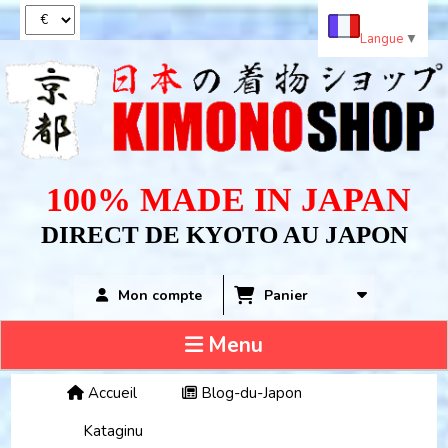
Panneau de gestion des cookies
Langue
▼
100% MADE IN JAPAN
DIRECT DE KYOTO AU JAPON
Panier
Mon compte
Menu
Accueil
Blog-du-Japon
Kataginu