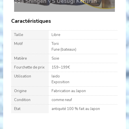
gen VS Uesugi Kenshin
Caractéristiques
Taille
Libre
Motif
Torii
Fune (bateaux)
Matière
Soie
Fourchette de prix
159~199€
Utilisation
Iaido
Exposition
Origine
Fabrication au Japon
Condition
comme neuf
Etat
antiquité 100 % fait au Japon