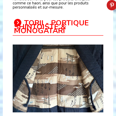
comme ce haori, ainsi que pour les produits
personnalisés et sur-mesure.
TORII - PORTIQUE
SHINTOISTE &
MONOGATARI