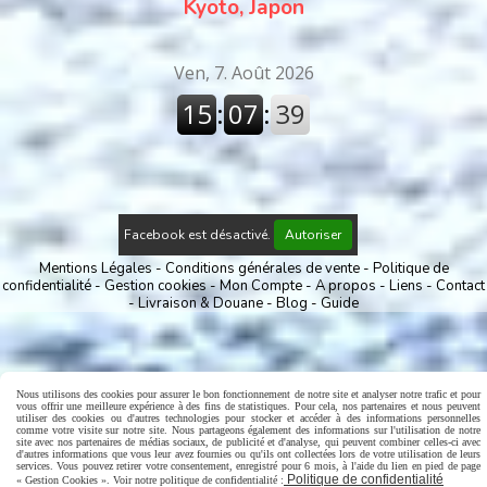
Kyoto, Japon
Facebook est désactivé.
Autoriser
Mentions Légales
Conditions générales de vente
Politique de
confidentialité
Gestion cookies
Mon Compte
A propos
Liens
Contact
Livraison & Douane
Blog
Guide
Nous utilisons des cookies pour assurer le bon fonctionnement de notre site et analyser notre trafic et pour
vous offrir une meilleure expérience à des fins de statistiques. Pour cela, nos partenaires et nous peuvent
utiliser des cookies ou d'autres technologies pour stocker et accéder à des informations personnelles
comme votre visite sur notre site. Nous partageons également des informations sur l'utilisation de notre
site avec nos partenaires de médias sociaux, de publicité et d'analyse, qui peuvent combiner celles-ci avec
d'autres informations que vous leur avez fournies ou qu'ils ont collectées lors de votre utilisation de leurs
services. Vous pouvez retirer votre consentement, enregistré pour 6 mois, à l'aide du lien en pied de page
Politique de confidentialité
« Gestion Cookies ». Voir notre politique de confidentialité :