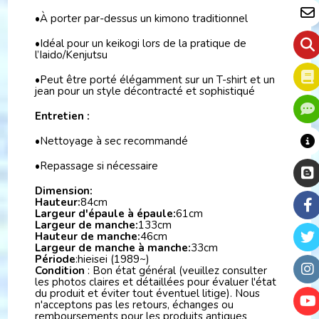
•À porter par-dessus un kimono traditionnel
•Idéal pour un keikogi lors de la pratique de
l’Iaido/Kenjutsu
•Peut être porté élégamment sur un T-shirt et un
jean pour un style décontracté et sophistiqué
Entretien :
•Nettoyage à sec recommandé
•Repassage si nécessaire
Dimension:
Hauteur:
84cm
Largeur d'épaule à épaule:
61cm
Largeur de manche:
133cm
Hauteur de manche:
46cm
Largeur de manche à manche:
33cm
Période
:hieisei (1989~)
Condition
: Bon état général (veuillez consulter
les photos claires et détaillées pour évaluer l'état
du produit et éviter tout éventuel litige). Nous
n'acceptons pas les retours, échanges ou
remboursements pour les produits antiques