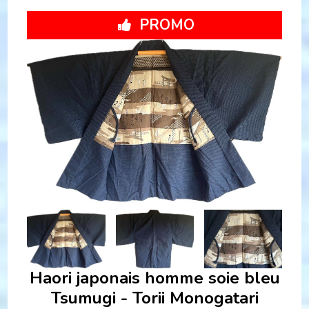
PROMO
Haori japonais homme soie bleu Tsumugi - Torii
Monogatari
Haori japonais homme soie bleu
Tsumugi - Torii Monogatari