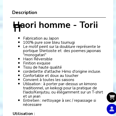
Description
Haori homme - Torii
⛩️
Fabrication au Japon
100% pure soie bleu tsumugi
Le motif peint sur la doublure représente le
portique Shintoiste et des poemes japonais
"monogatari"
Haori Réversible
Finition exquise
Tissu de haute qualité
cordellette d'attache Himo d'origine incluse.
Confortable et doux au toucher
Convient à toutes les saisons
Utilisation : à porter par-dessus un kimono
traditionnel, un keikogi pour la pratique de
l'Iaido/Kenjutsu, ou élégamment sur un T-shirt
et un jean
Entretien : nettoyage à sec / repassage si
nécessaire
Utilisation :