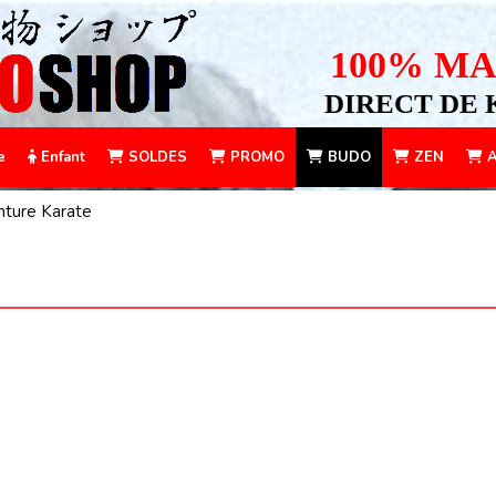
100% MA
DIRECT DE 
e
Enfant
SOLDES
PROMO
BUDO
ZEN
A
nture Karate