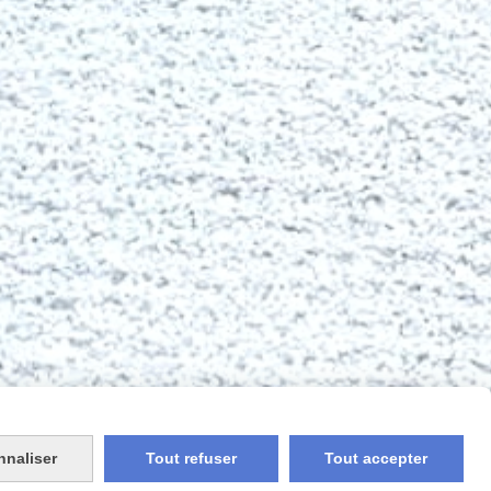
iens
Contact
Livraison & Douane
Blog
Guide
nnaliser
Tout refuser
Tout accepter