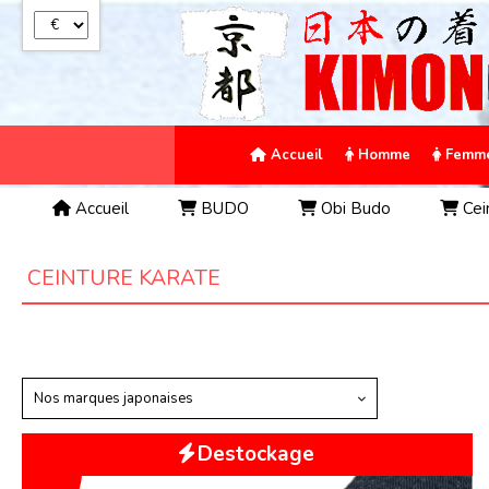
Panneau de gestion des cookies
Accueil
Homme
Femm
Accueil
BUDO
Obi Budo
Cei
CEINTURE KARATE
Nos marques japonaises
Destockage