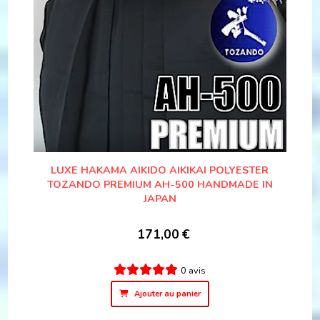
LUXE HAKAMA AIKIDO AIKIKAI POLYESTER
TOZANDO PREMIUM AH-500 HANDMADE IN
JAPAN
171,00
€
0 avis
Ajouter au panier