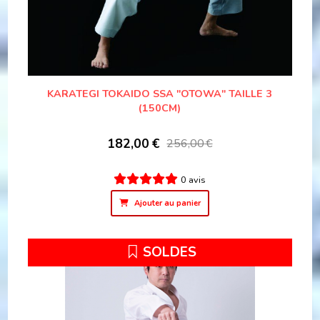
KARATEGI TOKAIDO SSA "OTOWA" TAILLE 3
(150CM)
182,00
€
256,00
€
0 avis
Ajouter au panier
SOLDES