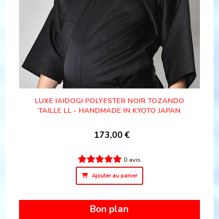
LUXE IAIDOGI POLYESTER NOIR TOZANDO
TAILLE LL - HANDMADE IN KYOTO JAPAN
173,00
€
0 avis
Ajouter au panier
Bon plan