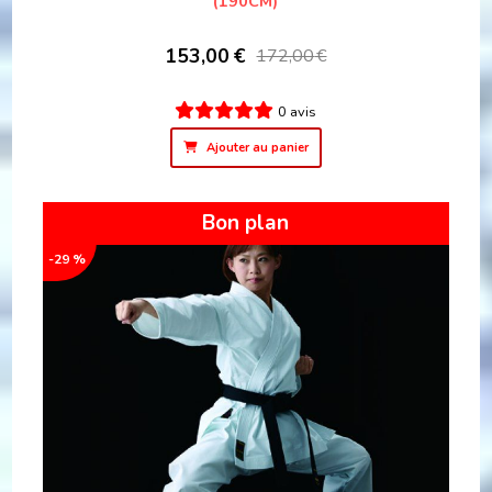
(190CM)
153,00
€
172,00
€
0 avis
Ajouter au panier
Bon plan
-29 %