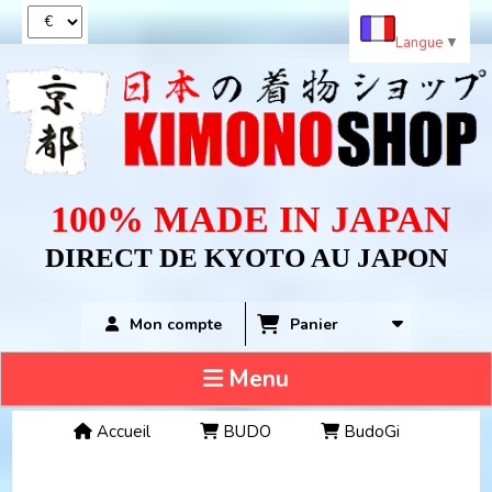
Panneau de gestion des cookies
Langue
▼
100% MADE IN JAPAN
DIRECT DE KYOTO AU JAPON
Panier
Mon compte
Menu
Accueil
BUDO
BudoGi