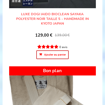
LUXE DOGI IAIDO BIOCLEAN SAYAKA
POLYESTER NOIR TAILLE 5 - HANDMADE IN
KYOTO JAPAN
129,00
€
139,00
€
0 avis
Ajouter au panier
Bon plan