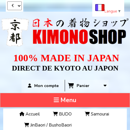
Panneau de gestion des cookies
Langue
▼
100% MADE IN JAPAN
DIRECT DE KYOTO AU JAPON
Panier
Mon compte
Menu
Accueil
BUDO
Samourai
JinBaori / BushoBaori