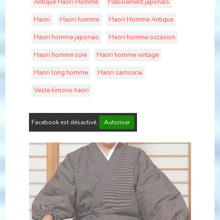
Antique Haori Homme
Habillement japonais
Haori
Haori homme
Haori Homme Antique
Haori homme japonais
Haori homme occasion
Haori homme soie
Haori homme vintage
Haori long homme
Haori samourai
Veste kimono haori
Facebook est désactivé.
Autoriser