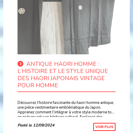
ANTIQUE HAORI HOMME :
L’HISTOIRE ET LE STYLE UNIQUE
DES HAORI JAPONAIS VINTAGE
POUR HOMME
Découvrez l’histoire fascinante du haori homme antique,
une pièce vestimentaire emblématique du Japon.
Apprenez comment l'intégrer à votre style moderne tout
en préservant son héritage culturel. Explorez des
conseils pratiques pour son entretien et sa con
Posté le 12/09/2024
VOIR PLUS