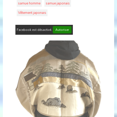
samue homme
samue japonais
Vêtement japonais
Facebook est désactivé.
Autoriser