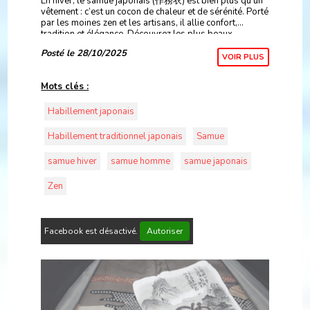
En hiver, le samue japonais (作務衣) est bien plus qu’un
vêtement : c’est un cocon de chaleur et de sérénité. Porté
par les moines zen et les artisans, il allie confort,
tradition et élégance. Découvrez les plus beaux
modèles Made in Japan sur KimonoShop.fr,
Posté le 28/10/2025
VOIR PLUS
Mots clés :
Habillement japonais
Habillement traditionnel japonais
Samue
samue hiver
samue homme
samue japonais
Zen
Facebook est désactivé.
Autoriser