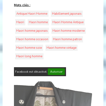
Mots clés :
Antique Haori Homme
Habillement japonais
Haori
Haori homme
Haori Homme Antique
Haori homme japonais
Haori homme moderne
Haori homme occasion
Haori homme patron
Haori homme soie
Haori homme vintage
Haori long homme
Facebook est désactivé.
Autoriser