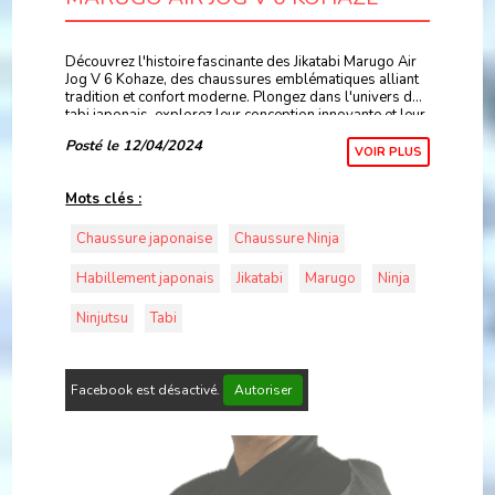
Découvrez l'histoire fascinante des Jikatabi Marugo Air
Jog V 6 Kohaze, des chaussures emblématiques alliant
tradition et confort moderne. Plongez dans l'univers des
tabi japonais, explorez leur conception innovante et leur
utilisation dans divers context
Posté le 12/04/2024
VOIR PLUS
Mots clés :
Chaussure japonaise
Chaussure Ninja
Habillement japonais
Jikatabi
Marugo
Ninja
Ninjutsu
Tabi
Facebook est désactivé.
Autoriser