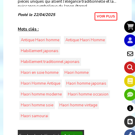
pièces uniques qui allient l’élégance traditionnelle et la
puissance symbolique du Japon éternel.
Posté le 22/04/2025
VOIR PLUS
Mots clés :
Antique Haori homme
Antique Haori Homme
Habillement japonais
Habillement traditionnel japonais
Haori en soie homme
Haori homme
Haori Homme Antique
Haori homme japonais
Haori homme moderne
Haori homme occasion
Haori homme soie
Haori homme vintage
Haori samourai