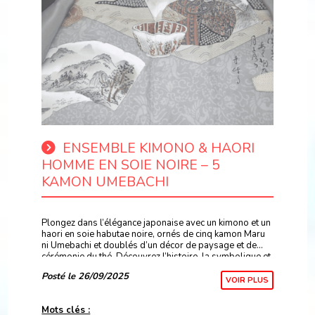
ENSEMBLE KIMONO & HAORI
HOMME EN SOIE NOIRE – 5
KAMON UMEBACHI
Plongez dans l’élégance japonaise avec un kimono et un
haori en soie habutae noire, ornés de cinq kamon Maru
ni Umebachi et doublés d’un décor de paysage et de
cérémonie du thé. Découvrez l’histoire, la symbolique et
le savoir-faire artisanal derrière cet
Posté le 26/09/2025
VOIR PLUS
Mots clés :