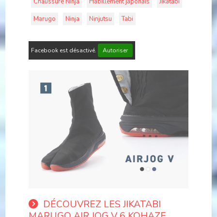
Chaussure Ninja
Habillement japonais
Jikatabi
Marugo
Ninja
Ninjutsu
Tabi
Facebook est désactivé.
Autoriser
DÉCOUVREZ LES JIKATABI
MARUGO AIR JOG V 6 KOHAZE