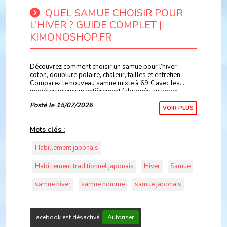
QUEL SAMUE CHOISIR POUR
L’HIVER ? GUIDE COMPLET |
KIMONOSHOP.FR
Découvrez comment choisir un samue pour l’hiver :
coton, doublure polaire, chaleur, tailles et entretien.
Comparez le nouveau samue mixte à 69 € avec les
modèles premium entièrement fabriqués au Japon
disponibles sur KimonoShop.fr.
Posté le 15/07/2026
VOIR PLUS
Mots clés :
Habillement japonais
Habillement traditionnel japonais
Hiver
Samue
samue hiver
samue homme
samue japonais
Facebook est désactivé.
Autoriser