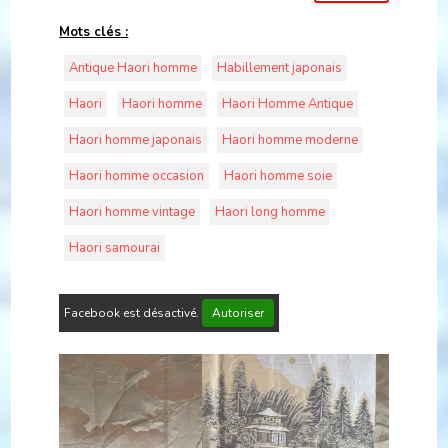
Mots clés :
Antique Haori homme
Habillement japonais
Haori
Haori homme
Haori Homme Antique
Haori homme japonais
Haori homme moderne
Haori homme occasion
Haori homme soie
Haori homme vintage
Haori long homme
Haori samourai
Facebook est désactivé.
Autoriser