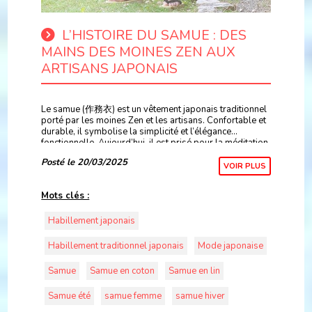
L’HISTOIRE DU SAMUE : DES
MAINS DES MOINES ZEN AUX
ARTISANS JAPONAIS
Le samue (作務衣) est un vêtement japonais traditionnel
porté par les moines Zen et les artisans. Confortable et
durable, il symbolise la simplicité et l’élégance
fonctionnelle. Aujourd’hui, il est prisé pour la méditation,
l’artisanat et la détente, alliant
Posté le 20/03/2025
VOIR PLUS
Mots clés :
Habillement japonais
Habillement traditionnel japonais
Mode japonaise
Samue
Samue en coton
Samue en lin
Samue été
samue femme
samue hiver