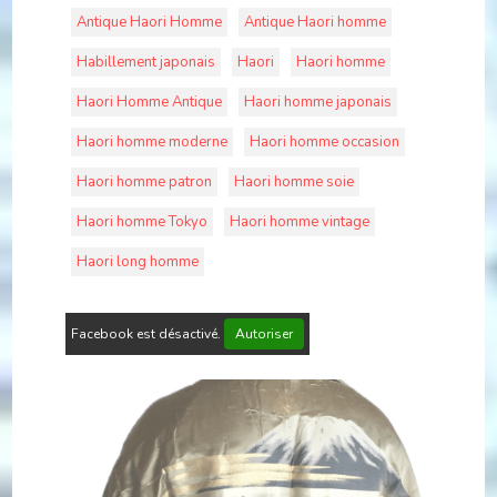
Antique Haori Homme
Antique Haori homme
Habillement japonais
Haori
Haori homme
Haori Homme Antique
Haori homme japonais
Haori homme moderne
Haori homme occasion
Haori homme patron
Haori homme soie
Haori homme Tokyo
Haori homme vintage
Haori long homme
Facebook est désactivé.
Autoriser