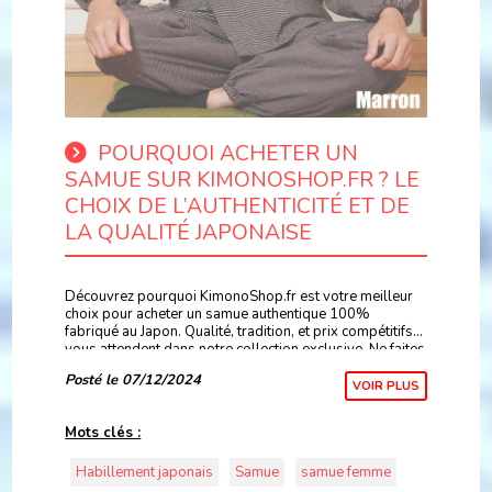
POURQUOI ACHETER UN
SAMUE SUR KIMONOSHOP.FR ? LE
CHOIX DE L’AUTHENTICITÉ ET DE
LA QUALITÉ JAPONAISE
Découvrez pourquoi KimonoShop.fr est votre meilleur
choix pour acheter un samue authentique 100%
fabriqué au Japon. Qualité, tradition, et prix compétitifs
vous attendent dans notre collection exclusive. Ne faites
aucun compromis sur l’authenticité !
Posté le 07/12/2024
VOIR PLUS
Mots clés :
Habillement japonais
Samue
samue femme