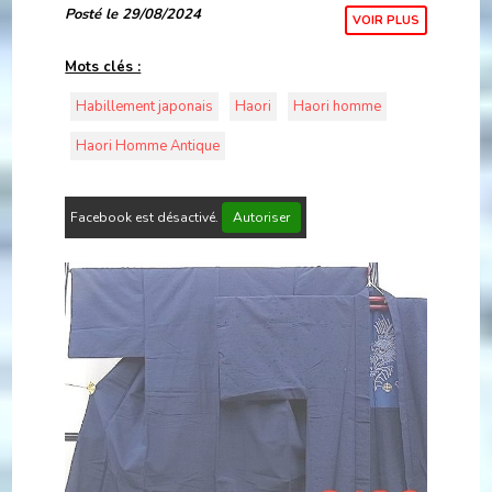
touche de sophistication à un évén
Posté le 29/08/2024
VOIR PLUS
Mots clés :
Habillement japonais
Haori
Haori homme
Haori Homme Antique
Facebook est désactivé.
Autoriser