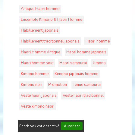
Antique Haori homme
Ensemble Kimono & Haori Homme
Habillement japonais
Habillement traditionnel japonais
Haori homme
Haori Homme Antique
Haori homme japonais
Haori homme soie
Haori samourai
kimono
Kimono homme
Kimono japonais homme
Kimono noir
Promotion
Tenue samourai
Veste haori japonais
Veste haori traditionnel
Veste kimono haori
Facebook est désactivé.
Autoriser