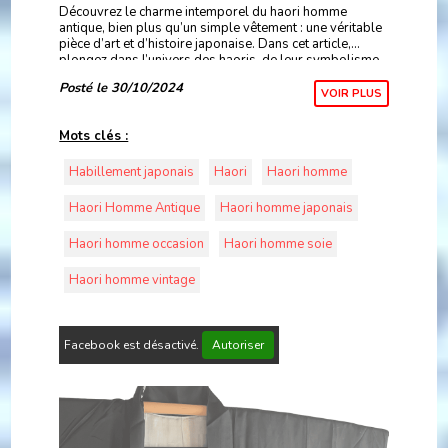
Découvrez le charme intemporel du haori homme
antique, bien plus qu’un simple vêtement : une véritable
pièce d’art et d’histoire japonaise. Dans cet article,
plongez dans l’univers des haoris, de leur symbolisme
riche et de leurs motifs uniques, jusqu’aux
Posté le 30/10/2024
VOIR PLUS
Mots clés :
Habillement japonais
Haori
Haori homme
Haori Homme Antique
Haori homme japonais
Haori homme occasion
Haori homme soie
Haori homme vintage
Facebook est désactivé.
Autoriser