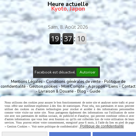
Heure actuelle
Kyoto, Japon
Facebook est désactivé.
Autoriser
Mentions Légales
Conditions générales de vente
Politique de
confidentialité
Gestion cookies
Mon Compte
A propos
Liens
Contact
Livraison & Douane
Blog
Guide
Nous utilisons des cookies pour assurer le bon fonctionnement de notre site et analyser notre trafic et pour
vous offrir une meilleure expérience à des fins de statistiques. Pour cela, nos partenaires et nous peuvent
utiliser des cookies ou d'autres technologies pour stocker et accéder à des informations personnelles
comme votre visite sur notre site. Nous partageons également des informations sur l'utilisation de notre
site avec nos partenaires de médias sociaux, de publicité et d'analyse, qui peuvent combiner celles-ci avec
d'autres informations que vous leur avez fournies ou qu'ils ont collectées lors de votre utilisation de leurs
services. Vous pouvez retirer votre consentement, enregistré pour 6 mois, à l'aide du lien en pied de page
Politique de confidentialité
« Gestion Cookies ». Voir notre politique de confidentialité :