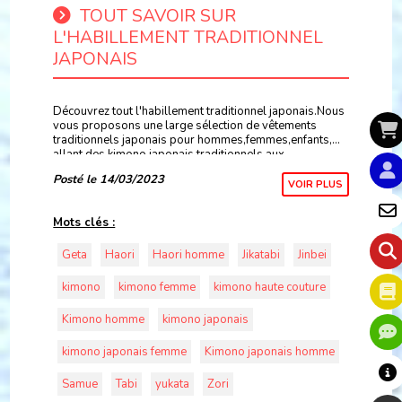
TOUT SAVOIR SUR
L'HABILLEMENT TRADITIONNEL
JAPONAIS
Découvrez tout l'habillement traditionnel japonais.Nous
vous proposons une large sélection de vêtements
traditionnels japonais pour hommes,femmes,enfants,
allant des kimono japonais traditionnels,aux
Samue,Jinbei,Yukata haute qualité et bien plus..
Posté le 14/03/2023
VOIR PLUS
Mots clés :
Geta
Haori
Haori homme
Jikatabi
Jinbei
kimono
kimono femme
kimono haute couture
Kimono homme
kimono japonais
kimono japonais femme
Kimono japonais homme
Samue
Tabi
yukata
Zori