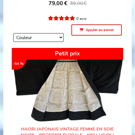
79,00
€
89,00
€
0 avis
Ajouter au panier
Petit prix
-54 %
HAORI JAPONAIS VINTAGE FEMME EN SOIE
NOIRE – BRODERIE FLORALE – KIKU / YURI /