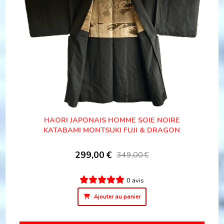
HAORI JAPONAIS HOMME SOIE NOIRE
KATABAMI MONTSUKI FUJI & DRAGON
299,00
€
349,00
€
0 avis
Ajouter au panier