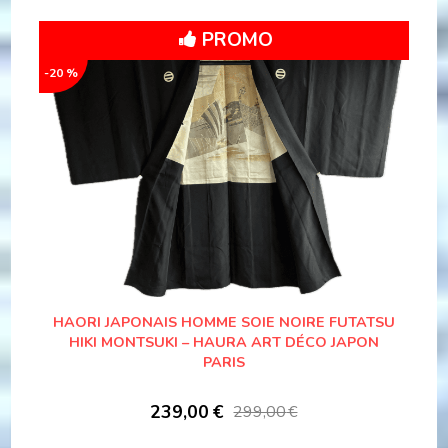
PROMO
-20 %
HAORI JAPONAIS HOMME SOIE NOIRE FUTATSU
HIKI MONTSUKI – HAURA ART DÉCO JAPON
PARIS
239,00
€
299,00
€