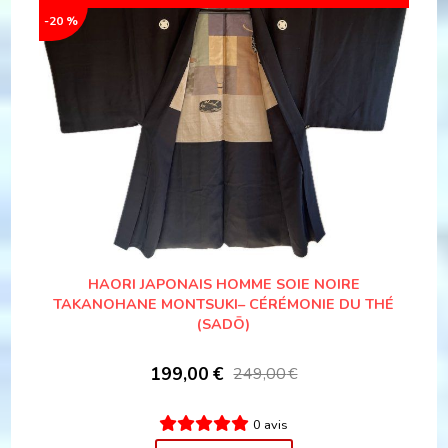
-20 %
HAORI JAPONAIS HOMME SOIE NOIRE
TAKANOHANE MONTSUKI– CÉRÉMONIE DU THÉ
(SADŌ)
199,00
€
249,00
€
0 avis