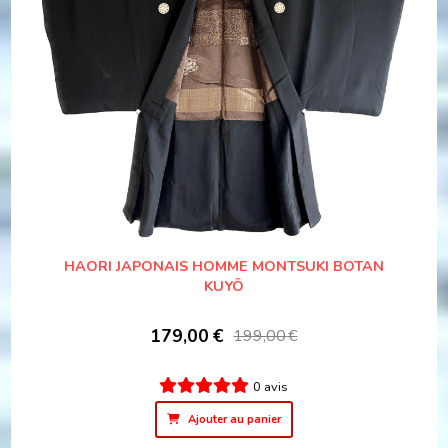
HAORI JAPONAIS HOMME MONTSUKI BOTAN
KUYŌ
179,00
€
199,00
€
0 avis
Ajouter au panier