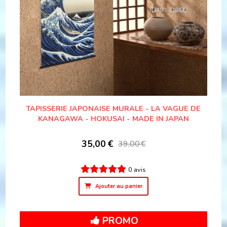
TAPISSERIE JAPONAISE MURALE - LA VAGUE DE
KANAGAWA - HOKUSAI - MADE IN JAPAN
35,00
€
39,00
€
0 avis
Ajouter au panier
PROMO