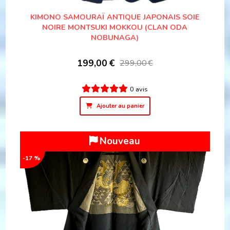
KIMONO SAMOURAÏ ANTIQUE JAPONAIS SOIE
NOIRE MONTSUKI MOKKOU (CLAN ODA
NOBUNAGA)
199,00
€
299,00
€
0 avis
Ajouter au panier
Nouveau
-17 %