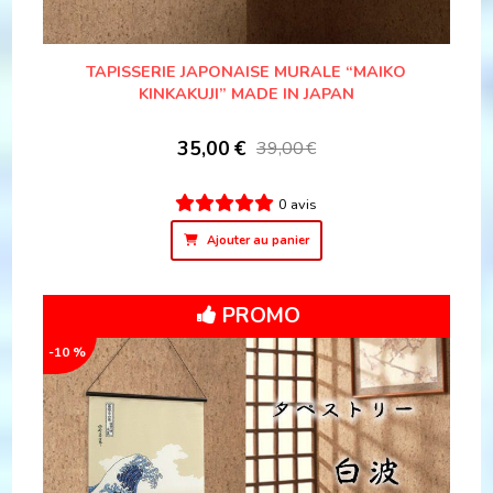
TAPISSERIE JAPONAISE MURALE “MAIKO
KINKAKUJI” MADE IN JAPAN
35,00
€
39,00
€
0 avis
Ajouter au panier
PROMO
-10 %