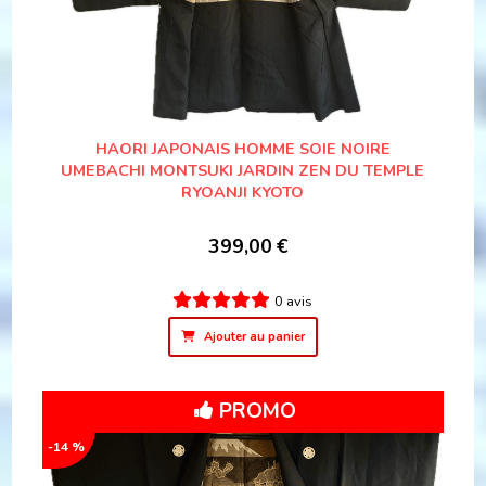
HAORI JAPONAIS HOMME SOIE NOIRE
UMEBACHI MONTSUKI JARDIN ZEN DU TEMPLE
RYOANJI KYOTO
399,00
€
0 avis
Ajouter au panier
PROMO
-14 %