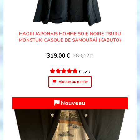
HAORI JAPONAIS HOMME SOIE NOIRE TSURU
MONSTUKI CASQUE DE SAMOURAÏ (KABUTO)
319,00
€
383,42
€
0 avis
Ajouter au panier
Nouveau