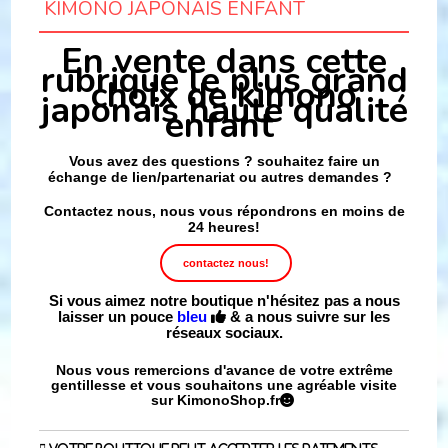
KIMONO JAPONAIS ENFANT
En vente dans cette
rubrique le plus grand
choix de kimono
japonais haute qualité
enfant
Vous avez des questions ? souhaitez faire un
échange de lien/partenariat ou autres demandes ?
Contactez nous, nous vous répondrons en moins de
24 heures!
contactez nous!
Si vous aimez notre boutique n'hésitez pas a nous
laisser un pouce
bleu
& a nous suivre sur les

réseaux sociaux.
Nous vous remercions d'avance de votre extrême
gentillesse et vous souhaitons une agréable visite
sur KimonoShop.fr
