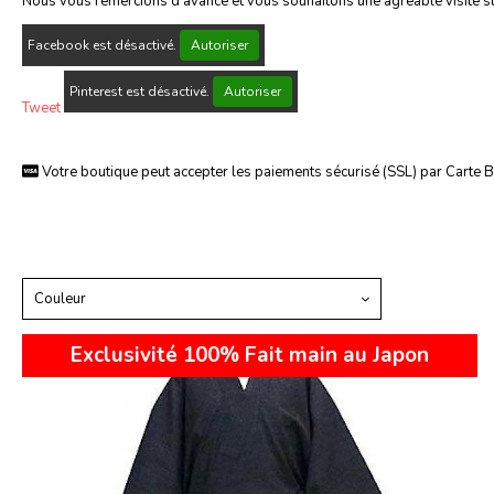
Nous vous remercions d'avance et vous souhaitons une agréable visite 
Facebook est désactivé.
Autoriser
Pinterest est désactivé.
Autoriser
Tweet
Votre boutique peut accepter les paiements sécurisé (SSL) par Carte Ban

Couleur
Exclusivité 100% Fait main au Japon