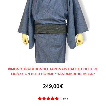
KIMONO TRADITIONNEL JAPONAIS HAUTE COUTURE
LIN/COTON BLEU HOMME "HANDMADE IN JAPAN"
249,00
€
1 avis