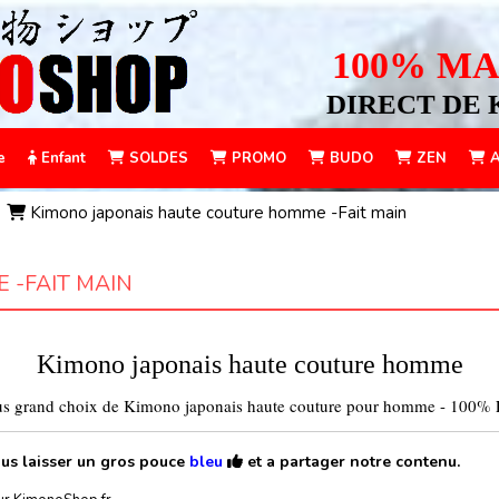
100% MA
DIRECT DE 
e
Enfant
SOLDES
PROMO
BUDO
ZEN
A
Kimono japonais haute couture homme -Fait main
 -FAIT MAIN
Kimono japonais haute couture homme
lus grand choix de Kimono japonais haute couture pour homme - 100% Fa
ous laisser un gros pouce
bleu
et a partager notre contenu.
