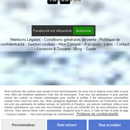
Facebook est désactivé.
Autoriser
Mentions Légales
Conditions générales de vente
Politique de
confidentialité
Gestion cookies
Mon Compte
A propos
Liens
Contact
Livraison & Douane
Blog
Guide
Nous utilisons des cookies pour assurer le bon fonctionnement de notre site et analyser notre trafic et pour
vous offrir une meilleure expérience à des fins de statistiques. Pour cela, nos partenaires et nous peuvent
utiliser des cookies ou d'autres technologies pour stocker et accéder à des informations personnelles
comme votre visite sur notre site. Nous partageons également des informations sur l'utilisation de notre
site avec nos partenaires de médias sociaux, de publicité et d'analyse, qui peuvent combiner celles-ci avec
d'autres informations que vous leur avez fournies ou qu'ils ont collectées lors de votre utilisation de leurs
services. Vous pouvez retirer votre consentement, enregistré pour 6 mois, à l'aide du lien en pied de page
Politique de confidentialité
« Gestion Cookies ». Voir notre politique de confidentialité :
Personnaliser
Tout refuser
Tout accepter