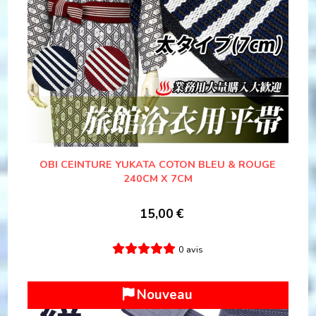
OBI CEINTURE YUKATA COTON BLEU & ROUGE
240CM X 7CM
15,00
€
0 avis
Nouveau