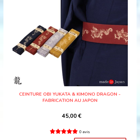
CEINTURE OBI YUKATA & KIMONO DRAGON -
FABRICATION AU JAPON
45,00
€
0 avis