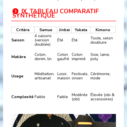
Ⅸ. TABLEAU COMPARATIF
SYNTHÉTIQUE
Critère
Samue
Jinbei
Yukata
Kimono
4 saisons
Toute, selon
Saison
(version
Été
Été
doublure
doublée)
Coton,
Coton
Coton
Soie, laine,
Matière
denim, lin
gaufré
imprimé
poly
Méditation,
Loisir,
Festivals,
Cérémonie,
Usage
artisanat
maison
onsen
mode
Modérée
Élevée (obi &
Complexité
Faible
Faible
(obi)
accessoires)