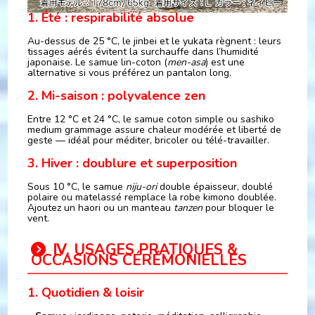
1. Été : respirabilité absolue
Au-dessus de 25 °C, le jinbei et le yukata règnent : leurs
tissages aérés évitent la surchauffe dans l’humidité
japonaise. Le samue lin-coton (
men-asa
) est une
alternative si vous préférez un pantalon long.
2. Mi-saison : polyvalence zen
Entre 12 °C et 24 °C, le samue coton simple ou sashiko
medium grammage assure chaleur modérée et liberté de
geste — idéal pour méditer, bricoler ou télé-travailler.
3. Hiver : doublure et superposition
Sous 10 °C, le samue
niju-ori
double épaisseur, doublé
polaire ou matelassé remplace la robe kimono doublée.
Ajoutez un haori ou un manteau
tanzen
pour bloquer le
vent.
Ⅳ. USAGES PRATIQUES &
OCCASIONS CÉRÉMONIELLES
1. Quotidien & loisir