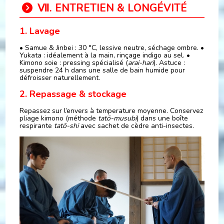
Ⅶ. ENTRETIEN & LONGÉVITÉ
1. Lavage
• Samue & Jinbei : 30 °C, lessive neutre, séchage ombre. •
Yukata : idéalement à la main, rinçage indigo au sel. •
Kimono soie : pressing spécialisé (
arai-hari
). Astuce :
suspendre 24 h dans une salle de bain humide pour
défroisser naturellement.
2. Repassage & stockage
Repassez sur l’envers à temperature moyenne. Conservez
pliage kimono (méthode
tatō-musubi
) dans une boîte
respirante
tatō-shi
avec sachet de cèdre anti-insectes.