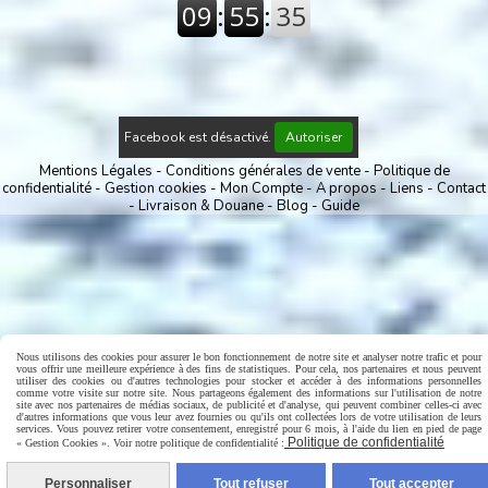
Facebook est désactivé.
Autoriser
Mentions Légales
Conditions générales de vente
Politique de
confidentialité
Gestion cookies
Mon Compte
A propos
Liens
Contact
Livraison & Douane
Blog
Guide
Nous utilisons des cookies pour assurer le bon fonctionnement de notre site et analyser notre trafic et pour
vous offrir une meilleure expérience à des fins de statistiques. Pour cela, nos partenaires et nous peuvent
utiliser des cookies ou d'autres technologies pour stocker et accéder à des informations personnelles
comme votre visite sur notre site. Nous partageons également des informations sur l'utilisation de notre
site avec nos partenaires de médias sociaux, de publicité et d'analyse, qui peuvent combiner celles-ci avec
d'autres informations que vous leur avez fournies ou qu'ils ont collectées lors de votre utilisation de leurs
services. Vous pouvez retirer votre consentement, enregistré pour 6 mois, à l'aide du lien en pied de page
Politique de confidentialité
« Gestion Cookies ». Voir notre politique de confidentialité :
Personnaliser
Tout refuser
Tout accepter