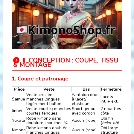
Ⅱ. CONCEPTION : COUPE, TISSU
& MONTAGE
1. Coupe et patronage
Pièce
Veste
Bas
Fermeture
Veste croisée ;
Pantalon droit
Lacets
Samue
manches longues
à lacet/
int. + ext.
légèrement ballon
élastique
Veste courte ; manches
Short genou
2 nouettes
Jinbei
courtes fendues
avec cordon
côté
Robe kimono sans
Obi fin
Yukata
Aucun (robe)
doublure, manches ¾
(
heko-obi
)
Robe kimono doublée ;
Obi large
Kimono
Aucun (robe)
manches longues
structuré