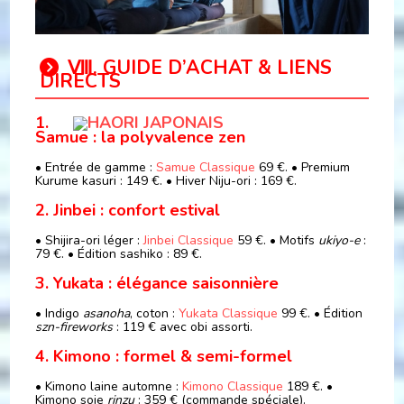
Ⅷ. GUIDE D’ACHAT & LIENS
DIRECTS
1.
Samue : la polyvalence zen
• Entrée de gamme :
Samue Classique
69 €. • Premium
Kurume kasuri : 149 €. • Hiver Niju-ori : 169 €.
2. Jinbei : confort estival
• Shijira-ori léger :
Jinbei Classique
59 €. • Motifs
ukiyo-e
:
79 €. • Édition sashiko : 89 €.
3. Yukata : élégance saisonnière
• Indigo
asanoha
, coton :
Yukata Classique
99 €. • Édition
szn-fireworks
: 119 € avec obi assorti.
4. Kimono : formel & semi-formel
• Kimono laine automne :
Kimono Classique
189 €. •
Kimono soie
rinzu
: 359 € (commande spéciale).