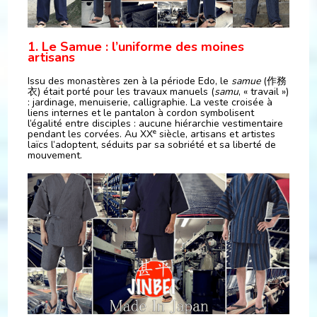
1. Le Samue : l’uniforme des moines
artisans
Issu des monastères zen à la période Edo, le
samue
(作務
衣) était porté pour les travaux manuels (
samu
, « travail »)
: jardinage, menuiserie, calligraphie. La veste croisée à
liens internes et le pantalon à cordon symbolisent
l’égalité entre disciples : aucune hiérarchie vestimentaire
e
pendant les corvées. Au XX
siècle, artisans et artistes
laïcs l’adoptent, séduits par sa sobriété et sa liberté de
mouvement.