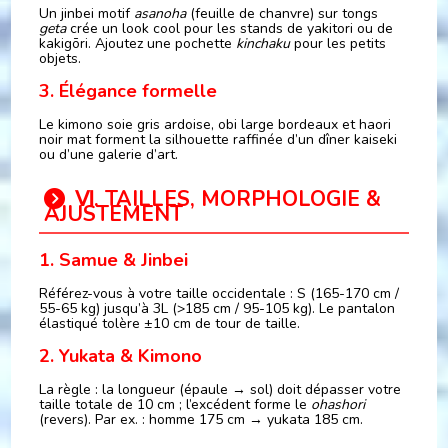
Un jinbei motif
asanoha
(feuille de chanvre) sur tongs
geta
crée un look cool pour les stands de yakitori ou de
kakigōri. Ajoutez une pochette
kinchaku
pour les petits
objets.
3. Élégance formelle
Le kimono soie gris ardoise, obi large bordeaux et haori
noir mat forment la silhouette raffinée d’un dîner kaiseki
ou d’une galerie d’art.
Ⅵ. TAILLES, MORPHOLOGIE &
AJUSTEMENT
1. Samue & Jinbei
Référez-vous à votre taille occidentale : S (165-170 cm /
55-65 kg) jusqu’à 3L (>185 cm / 95-105 kg). Le pantalon
élastiqué tolère ±10 cm de tour de taille.
2. Yukata & Kimono
La règle : la longueur (épaule → sol) doit dépasser votre
taille totale de 10 cm ; l’excédent forme le
ohashori
(revers). Par ex. : homme 175 cm → yukata 185 cm.