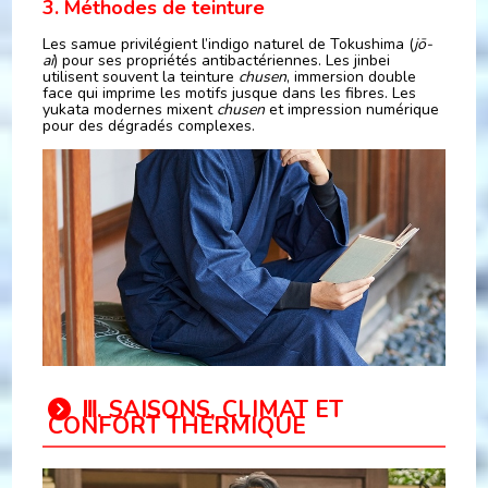
3. Méthodes de teinture
Les samue privilégient l’indigo naturel de Tokushima (
jō-
ai
) pour ses propriétés antibactériennes. Les jinbei
utilisent souvent la teinture
chusen
, immersion double
face qui imprime les motifs jusque dans les fibres. Les
yukata modernes mixent
chusen
et impression numérique
pour des dégradés complexes.
Ⅲ. SAISONS, CLIMAT ET
CONFORT THERMIQUE