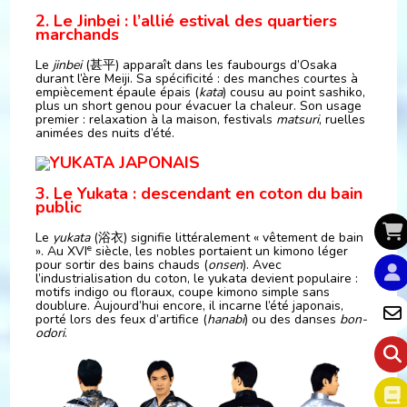
2. Le Jinbei : l’allié estival des quartiers
marchands
Le
jinbei
(甚平) apparaît dans les faubourgs d’Osaka
durant l’ère Meiji. Sa spécificité : des manches courtes à
empiècement épaule épais (
kata
) cousu au point sashiko,
plus un short genou pour évacuer la chaleur. Son usage
premier : relaxation à la maison, festivals
matsuri
, ruelles
animées des nuits d’été.
3. Le Yukata : descendant en coton du bain
public
Le
yukata
(浴衣) signifie littéralement « vêtement de bain
e
». Au XVI
siècle, les nobles portaient un kimono léger
pour sortir des bains chauds (
onsen
). Avec
l’industrialisation du coton, le yukata devient populaire :
motifs indigo ou floraux, coupe kimono simple sans
doublure. Aujourd’hui encore, il incarne l’été japonais,
porté lors des feux d’artifice (
hanabi
) ou des danses
bon-
odori
.