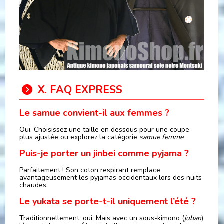
Ⅹ. FAQ EXPRESS
Le samue convient-il aux femmes ?
Oui. Choisissez une taille en dessous pour une coupe
plus ajustée ou explorez la catégorie
samue femme
.
Puis-je porter un jinbei comme pyjama ?
Parfaitement ! Son coton respirant remplace
avantageusement les pyjamas occidentaux lors des nuits
chaudes.
Le yukata se porte-t-il uniquement l’été ?
Traditionnellement, oui. Mais avec un sous-kimono (
juban
)