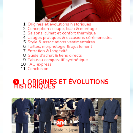
Origines et évolutions historiques
Conception : coupe, tissu & montage
Saisons, climat et confort thermique
Usages pratiques & occasions cérémonielles
Style & associations vestimentaires
Tailles, morphologie & ajustement
Entretien & longévité
Guide d’achat & liens directs
Tableau comparatif synthétique
FAQ express
Conclusion
Ⅰ. ORIGINES ET ÉVOLUTIONS
HISTORIQUES