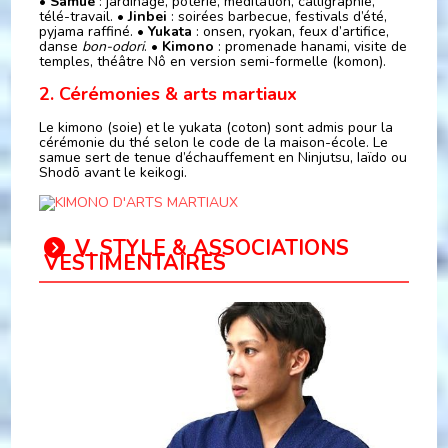
•
Samue
: jardinage, poterie, méditation, calligraphie,
télé-travail. •
Jinbei
: soirées barbecue, festivals d’été,
pyjama raffiné. •
Yukata
: onsen, ryokan, feux d’artifice,
danse
bon-odori
. •
Kimono
: promenade hanami, visite de
temples, théâtre Nô en version semi-formelle (komon).
2. Cérémonies & arts martiaux
Le kimono (soie) et le yukata (coton) sont admis pour la
cérémonie du thé selon le code de la maison-école. Le
samue sert de tenue d’échauffement en Ninjutsu, Iaïdo ou
Shodō avant le keikogi.
Ⅴ. STYLE & ASSOCIATIONS
VESTIMENTAIRES