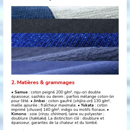
2. Matières & grammages
•
Samue
: coton peigné 200 g/m², niju-ori double
épaisseur, sashiko ou denim ; parfois mélange coton-lin
pour l’été. •
Jinbei
: coton gaufré (
shijira-ori
) 130 g/m²,
maille ajourée ; fraîcheur maximale. •
Yukata
: coton
imprimé (
chusen
) 140 g/m², indigo ou motifs floraux. •
Kimono
: soie (
rinzu
,
chirimen
), laine ou polyester ;
doublure (
hakkake
). La distinction clé : doublure et
épaisseur, garantes de la chaleur et du tombé.