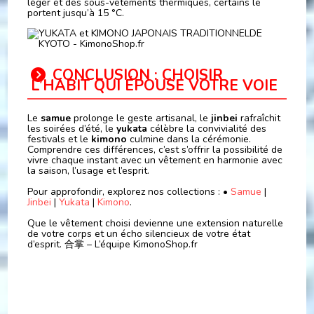
léger et des sous-vêtements thermiques, certains le
portent jusqu’à 15 °C.
CONCLUSION : CHOISIR
L’HABIT QUI ÉPOUSE VOTRE VOIE
Le
samue
prolonge le geste artisanal, le
jinbei
rafraîchit
les soirées d’été, le
yukata
célèbre la convivialité des
festivals et le
kimono
culmine dans la cérémonie.
Comprendre ces différences, c’est s’offrir la possibilité de
vivre chaque instant avec un vêtement en harmonie avec
la saison, l’usage et l’esprit.
Pour approfondir, explorez nos collections : •
Samue
|
Jinbei
|
Yukata
|
Kimono
.
Que le vêtement choisi devienne une extension naturelle
de votre corps et un écho silencieux de votre état
d’esprit. 合掌 – L’équipe KimonoShop.fr