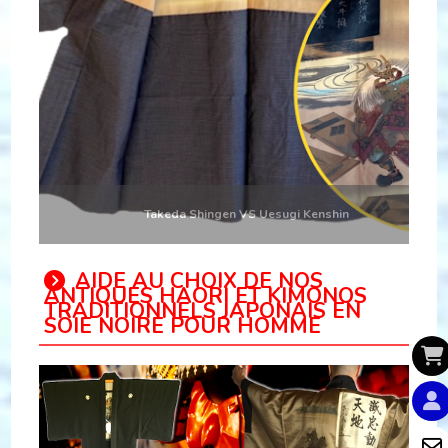
Takeda Shingen VS Uesugi Kenshin
AIDE AU CHOIX DE NOS
ANTIQUES HAORI ET KIMONOS
TRADITIONNELS JAPONAIS EN
SOIE NOIRE POUR HOMME