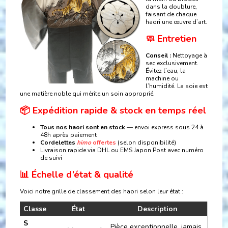
dans la doublure,
faisant de chaque
haori une œuvre d’art.
🧼 Entretien
Conseil :
Nettoyage à
sec exclusivement.
Évitez l’eau, la
machine ou
l’humidité. La soie est
une matière noble qui mérite un soin approprié.
📦 Expédition rapide & stock en temps réel
Tous nos haori sont en stock
— envoi express sous 24 à
48h après paiement
Cordelettes
himo
offertes
(selon disponibilité)
Livraison rapide via DHL ou EMS Japon Post avec numéro
de suivi
📊 Échelle d’état & qualité
Voici notre grille de classement des haori selon leur état :
Classe
État
Description
S
Pièce exceptionnelle, jamais