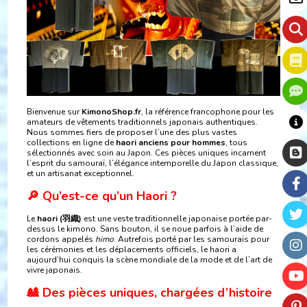
Bienvenue sur
KimonoShop.fr
, la référence francophone pour les
amateurs de vêtements traditionnels japonais authentiques.
Nous sommes fiers de proposer l’une des plus vastes
collections en ligne de
haori anciens pour hommes
, tous
sélectionnés avec soin au Japon. Ces pièces uniques incarnent
l’esprit du samouraï, l’élégance intemporelle du Japon classique,
et un artisanat exceptionnel.
🔎 Qu’est-ce qu’un Haori ?
Le
haori (羽織)
est une veste traditionnelle japonaise portée par-
dessus le kimono. Sans bouton, il se noue parfois à l’aide de
cordons appelés
himo
. Autrefois porté par les samouraïs pour
les cérémonies et les déplacements officiels, le haori a
aujourd’hui conquis la scène mondiale de la mode et de l’art de
vivre japonais.
🎎 Des pièces uniques, chargées d’histoire