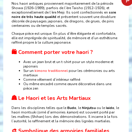
Nos haori antiques proviennent majoritairement de la période
Showa (1926–1989), parfois de l’ère Taisho (1912–1926), et
exceptionnellement de l’ère Meiji. Ils sont confectionnés en
soie
noire de très haute qualité
et présentent souvent une doublure
décorée de paysages japonais, de dragons, de grues, de pins
centenaires ou de temples sacrés.
Chaque pièce est unique. En plus d’être élégante et confortable,
elle est imprégnée de spiritualité, de mémoire et d’un esthétisme
raffiné propre à la culture japonaise.
🛍️ Comment porter votre haori ?
Avec un jean brut et un t-shirt pour un style moderne et
japonais
Sur un
kimono traditionnel
pour les cérémonies ou arts
martiaux
Comme vêtement d’intérieur raffiné
Ou même encadré comme œuvre décorative dans une
pièce zen
🏯 Le Haori et les Arts Martiaux
Dans les disciplines telles que le
Budo
, le
Ninjutsu
ou le
Iaido
, le
haori montsuki (orné d’armoiries
kamon
) est souvent porté par
les maîtres (Shihan) lors des démonstrations. Il incarne à la fois
l’autorité, le raffinement et la mémoire des lignées martiales.
🎨 Symbolique des armoiries familiales