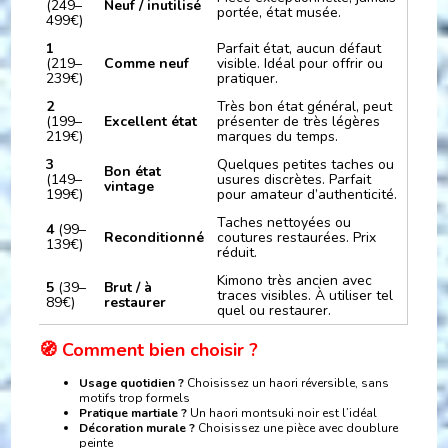
(249–
Neuf / inutilisé
portée, état musée.
499€)
1
Parfait état, aucun défaut
(219–
Comme neuf
visible. Idéal pour offrir ou
239€)
pratiquer.
2
Très bon état général, peut
(199–
Excellent état
présenter de très légères
219€)
marques du temps.
3
Quelques petites taches ou
Bon état
(149–
usures discrètes. Parfait
vintage
199€)
pour amateur d’authenticité.
Taches nettoyées ou
4
(99–
Reconditionné
coutures restaurées. Prix
139€)
réduit.
Kimono très ancien avec
5
(39–
Brut / à
traces visibles. À utiliser tel
89€)
restaurer
quel ou restaurer.
🧭 Comment bien choisir ?
Usage quotidien ?
Choisissez un haori réversible, sans
motifs trop formels
Pratique martiale ?
Un haori montsuki noir est l’idéal
Décoration murale ?
Choisissez une pièce avec doublure
peinte