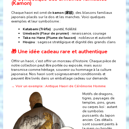
(Kamon)
Chaque haori est orné de
kamon (家紋)
, des blasons familiaux
japonais placés sur le dos et les manches. Voici quelques
exemples et leur symbolisme :
Katabami (Trèfle)
: pureté, fidélité
Umebachi (Fleur de prunier)
: renaissance, courage
Taka no Hane (Plume de faucon)
: noblesse et autorité
Houjou
: sagesse stratégique et dignité des grands clans
🎁 Une idée cadeau rare et authentique
Offrir un haori, c’est offrir un morceau d’histoire. Chaque pièce de
notre collection peut être portée ou exposée, mais aussi
transmise comme héritage, souvenir ou hommage à la culture
japonaise. Nos haori sont soigneusement conditionnés et
peuvent être livrés dans un emballage cadeau sur demande.
→ Voir un exemple : Antique Haori de Cérémonie Homme
Motifs de dragons,
tigres, paysages de
temples, pins, grues
ou carpes koï : autant
de symboles
puissants du Japon
ancien. Ces détails
sont souvent peints à
la main ou brodés