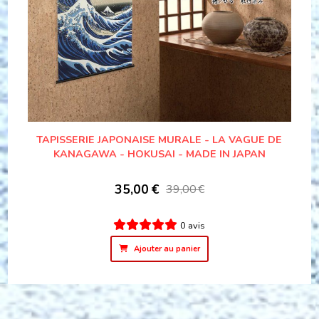
TAPISSERIE JAPONAISE MURALE - LA VAGUE DE
KANAGAWA - HOKUSAI - MADE IN JAPAN
35,00
€
39,00
€
0 avis
Ajouter au panier