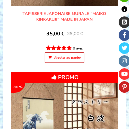
TAPISSERIE JAPONAISE MURALE “MAIKO
KINKAKUJI” MADE IN JAPAN
35,00
€
39,00
€
0 avis
Ajouter au panier
PROMO
-10 %