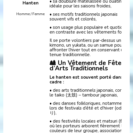
• sa doublure matelassée ou ouatinée,
Hanten
idéale pour les saisons froides,
• ses motifs traditionnels japonais
Homme / Femme
souvent vifs et colorés,
• son usage plus populaire et quotidien,
en contraste avec les vêtements formels
Il se porte volontiers par-dessus un
kimono, un yukata, ou un samue pour
affronter l’hiver tout en conservant une
tenue traditionnelle.
🎎 Un Vêtement de Fête &
d’Arts Traditionnels
Le hanten est souvent porté dans le
cadre :
• des arts traditionnels japonais, comme
le taiko (太鼓) – tambour japonais,
• des danses folkloriques, notamment
lors de festivals d’été et d’hiver (odori, 
り),
• des festivités locales et matsuri (祭り),
où les porteurs arborent fièrement les
couleurs de leur groupe, association ou