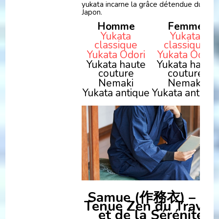
yukata incarne la grâce détendue du
Japon.
Homme
Femme
Yukata
Yukata
classique
classique
Yukata Odori
Yukata Odori
Yukata haute
Yukata haute
couture
couture
Nemaki
Nemaki
Yukata antique
Yukata antique
Samue (作務衣) – La
Tenue Zen du Travail
et de la Sérénité