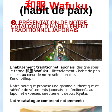
和服 Wafuku
(habit de paix)
PRÉSENTATION DE NOTRE
CATALOGUE D’HABILLEMENT
TRADITIONNEL JAPONAIS
L’
habillement traditionnel japonais
, désigné sous
le terme
和服 Wafuku
– littéralement « habit de paix
» – est au cœur de notre sélection chez
KimonoShop.fr.
Notre boutique propose une gamme authentique et
raffinée de vêtements japonais, confectionnés au
Japon et expédiés directement depuis
Kyoto
.
Notre catalogue comprend notamment :