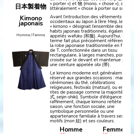
« porter ») et 物 (mono, « chose »), signifi
日本製着物
littéralement « chose à porter sur soi ».
Avant l’introduction des vêtements
Kimono
occidentaux au Japon à l’ère Meiji, le mot
japonais
« kimono » désignait l’ensemble des
habits japonais traditionnels, également
Homme / Femme
appelés wafuku (和服). Aujourd’hui, le
terme fait plus précisément référence à
la robe japonaise traditionnelle en forme
de T, confectionnée dans un tissu
rectangulaire, à larges manches, portée
croisée sur le devant et maintenue par
une ceinture appelée obi (帯).
Le kimono moderne est généralement
réservé aux grandes occasions : mariages
cérémonies du thé, célébrations
religieuses, festivals (matsuri), ou encore
rites de passage comme la majorité (成
式, seijin-shiki). Symbole d’élégance et d
raffinement, chaque kimono reflète une
saison, une fonction sociale, une
symbolique personnelle ou une
appartenance familiale à travers ses
motifs (mon 紋) et ses couleurs.
Homme
Femme