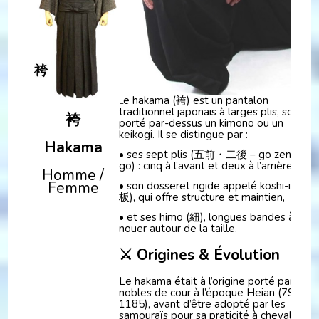
e hakama (袴) est un pantalon
L
traditionnel japonais à larges plis, souven
袴
porté par-dessus un kimono ou un
keikogi. Il se distingue par :
Hakama
• ses sept plis (五前・二後 – go zen / ni
go) : cinq à l’avant et deux à l’arrière,
Homme /
Femme
• son dosseret rigide appelé koshi-ita (腰
板), qui offre structure et maintien,
• et ses himo (紐), longues bandes à
nouer autour de la taille.
⚔️ Origines & Évolution
Le hakama était à l’origine porté par les
nobles de cour à l’époque Heian (794–
1185), avant d’être adopté par les
samouraïs pour sa praticité à cheval. Il