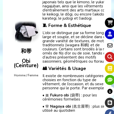
japonais tels que le kimono, le yukata, le
nagajuban, ainsi que les vêtements
d’entraînement des arts martiaux comme
le keikogi, le dōgi, ou encore l’aikidogi, le
karategi, le judogi et l’iaidogi.
🧵 Forme & Esthétique
L’obi se distingue par sa forme longue,
large et souple, et se décline dans une
grande variété de textures, de motifs
traditionnels (wagara 和柄) et de
couleurs. Certains sont brodés à la main,
和帯
ornés de fils d’or ou de soie, tandis que
d’autres présentent des motifs
Obi
saisonniers, géométriques ou floraux.
(Ceinture)
🎎 Variétés & Usage
Il existe de nombreuses catégories d’obi,
Homme / Femme
choisies en fonction du type de
vêtement, de l’occasion, et du sexe de la
personne qui le porte. Par exemple :
• 🎀
Fukuro ob
i (袋帯) : pour les
cérémonies formelles
• 🌸
Nagoya obi
(名古屋帯) : plus simple,
utilisé au quotidien