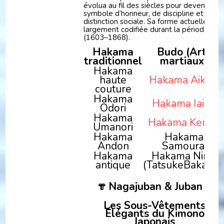
évolua au fil des siècles pour devenir un
symbole d’honneur, de discipline et de
distinction sociale. Sa forme actuelle fut
largement codifiée durant la période Ed
(1603–1868).
Hakama
Budo (Arts
traditionnel
martiaux)
Hakama
haute
Hakama Aikido
couture
Hakama
Hakama Iaido
Odori
Hakama
Hakama Kendo
Umanori
Hakama
Hakama
Andon
Samourai
Hakama
Hakama Ninja
antique
(TatsukeBakama
Nagajuban & Juban –
👘
Les Sous-Vêtements
Élégants du Kimono
Japonais