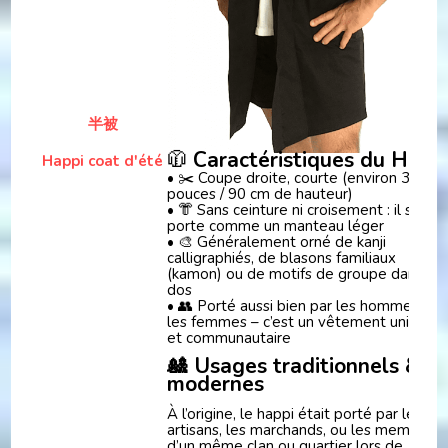
半被
🧥
Caractéristiques du Happ
Happi coat d'été
• ✂️ Coupe droite, courte (environ 35
pouces / 90 cm de hauteur)
• 👘 Sans ceinture ni croisement : il se
porte comme un manteau léger
• 🎨 Généralement orné de kanji
calligraphiés, de blasons familiaux
(kamon) ou de motifs de groupe dans le
dos
• 👥 Porté aussi bien par les hommes qu
les femmes – c’est un vêtement unisex
et communautaire
🎎 Usages traditionnels &
modernes
À l’origine, le happi était porté par les
artisans, les marchands, ou les membres
d’un même clan ou quartier lors de