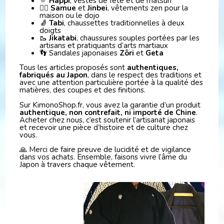
🔅
Happi
, vestes de fête et de matsuri
🧘‍♂️
Samue
et
Jinbei
, vêtements zen pour la
maison ou le dojo
🧦
Tabi
, chaussettes traditionnelles à deux
doigts
🥾
Jikatabi
, chaussures souples portées par les
artisans et pratiquants d’arts martiaux
👣 Sandales japonaises
Zōri
et
Geta
Tous les articles proposés sont
authentiques,
fabriqués au Japon
, dans le respect des traditions et
avec une attention particulière portée à la qualité des
matières, des coupes et des finitions.
Sur KimonoShop.fr, vous avez la garantie d’un produit
authentique, non contrefait, ni importé de Chine
.
Acheter chez nous, c’est soutenir l’artisanat japonais
et recevoir une pièce d’histoire et de culture chez
vous.
🙏 Merci de faire preuve de lucidité et de vigilance
dans vos achats. Ensemble, faisons vivre l’âme du
Japon à travers chaque vêtement.