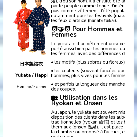
浴), d’où son nom. Il a ensuite été adopté
par le peuple comme tenue d’intérieur,
puis comme vêtement d’été populaire,
notamment pour les festivals (matsuri) e
les feux d’artifice (hanabi taikai).
🧑‍🤝‍🧑 Pour Hommes et
Femmes
Le yukata est un vêtement unisexe,
porté aussi bien par les hommes que par
les femmes, avec des différences dans
• les motifs (plus sobres ou floraux),
日本製浴衣
• les couleurs (souvent foncées pour les
Yukata / Happi
hommes, plus vives pour les femmes),
• et parfois la longueur des manches ou
Homme / Femme
des coupes.
🏡 Utilisation dans les
Ryokan et Onsen
Au Japon, le yukata est souvent mis à
disposition des clients dans les auberges
traditionnelles (ryokan 旅館) et les bains
thermaux (onsen 温泉). Il est placé dans
la chambre ou proposé à l’accueil, et se
porte pour :