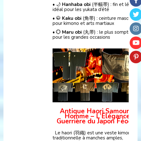
• 🌙
Hanhaba obi
(半幅帯) : fin et léger,
idéal pour les yukata d’été
• 🥋
Kaku obi
(角帯) : ceinture masculine
pour kimono et arts martiaux
• 💮
Maru obi
(丸帯) : le plus somptueux,
pour les grandes occasions
Antique Haori Samouraï
Homme – L’Élégance
Guerrière du Japon Féodal
Le haori (羽織) est une veste kimono
traditionnelle à manches amples,