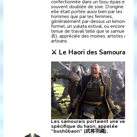
confectionnée dans un tissu épais et
souvent doublée de soie. D’origine mixte
elle était portée aussi bien par les
hommes que par les femmes,
généralement par-dessus un kimono
formel, un yukata estival, ou encore une
tenue de travail telle que le samue (作務
衣), appréciée des moines, artistes et
artisans.
⚔️ Le Haori des Samouraïs
Les samouraïs portaient une version
spécifique du haori, appelée
“bushōbaori” (武将羽織),