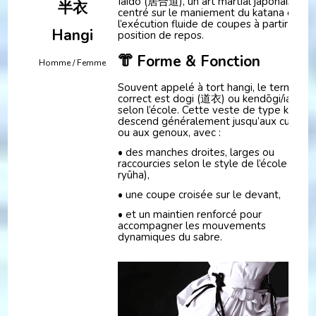
Iaidō (居合道), un art martial japonais
半衣
centré sur le maniement du katana et
l’exécution fluide de coupes à partir de la
Hangi
position de repos.
👘 Forme & Fonction
Homme / Femme
Souvent appelé à tort hangi, le terme
correct est dogi (道衣) ou kendōgi/iaidōgi
selon l’école. Cette veste de type kimon
descend généralement jusqu’aux cuisses
ou aux genoux, avec :
• des manches droites, larges ou
raccourcies selon le style de l’école (流派
ryūha),
• une coupe croisée sur le devant,
• et un maintien renforcé pour
accompagner les mouvements
dynamiques du sabre.