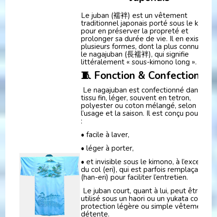
Le juban (襦袢) est un vêtement
traditionnel japonais porté sous le kimon
pour en préserver la propreté et
prolonger sa durée de vie. Il en existe
plusieurs formes, dont la plus connue est
le nagajuban (長襦袢), qui signifie
littéralement « sous-kimono long ».
🧵 Fonction & Confection
Le nagajuban est confectionné dans un
tissu fin, léger, souvent en tetron,
polyester ou coton mélangé, selon
l’usage et la saison. Il est conçu pour être
:
• facile à laver,
• léger à porter,
• et invisible sous le kimono, à l’exceptio
du col (eri), qui est parfois remplaçable
(han-eri) pour faciliter l’entretien.
Le juban court, quant à lui, peut être
utilisé sous un haori ou un yukata comme
protection légère ou simple vêtement d
détente.