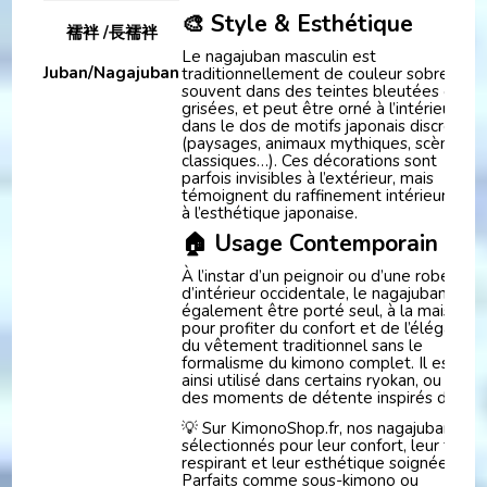
🎨 Style & Esthétique
襦袢 /長襦袢
Le nagajuban masculin est
Juban/Nagajuban
traditionnellement de couleur sobre,
souvent dans des teintes bleutées ou
grisées, et peut être orné à l’intérieur ou
dans le dos de motifs japonais discrets
(paysages, animaux mythiques, scènes
classiques…). Ces décorations sont
parfois invisibles à l’extérieur, mais
témoignent du raffinement intérieur cher
à l’esthétique japonaise.
🏠 Usage Contemporain
À l’instar d’un peignoir ou d’une robe
d’intérieur occidentale, le nagajuban peut
également être porté seul, à la maison,
pour profiter du confort et de l’élégance
du vêtement traditionnel sans le
formalisme du kimono complet. Il est
ainsi utilisé dans certains ryokan, ou pour
des moments de détente inspirés du zen
💡 Sur KimonoShop.fr, nos nagajuban son
sélectionnés pour leur confort, leur tissu
respirant et leur esthétique soignée.
Parfaits comme sous-kimono ou