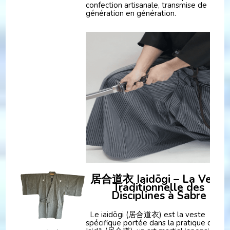
confection artisanale, transmise de
génération en génération.
居合道衣 Iaidōgi – La Veste
Traditionnelle des
Disciplines à Sabre
Le iaidōgi (居合道衣) est la veste
spécifique portée dans la pratique du