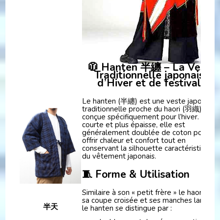
🧥 Hanten 半纏 – La Veste
Traditionnelle japonaise
d’Hiver et de festival
Le hanten (半纏) est une veste japonaise
traditionnelle proche du haori (羽織), mai
conçue spécifiquement pour l’hiver. Plus
courte et plus épaisse, elle est
généralement doublée de coton pour
offrir chaleur et confort tout en
conservant la silhouette caractéristique
du vêtement japonais.
🧵 Forme & Utilisation
Similaire à son « petit frère » le haori par
sa coupe croisée et ses manches larges,
半天
le hanten se distingue par :