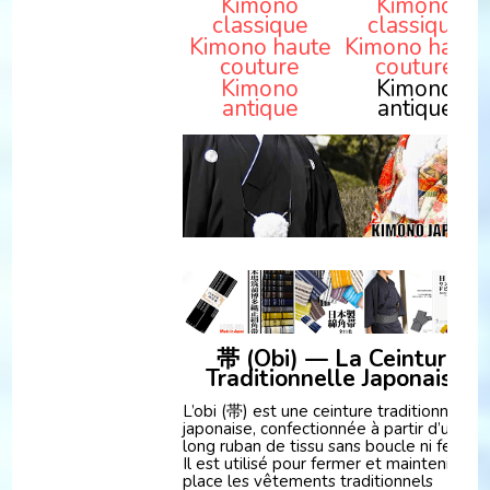
Kimono
Kimono
classique
classique
Kimono haute
Kimono haute
couture
couture
Kimono
Kimono
antique
antique
帯 (Obi) — La Ceinture
Traditionnelle Japonaise
L’obi (帯) est une ceinture traditionnelle
japonaise, confectionnée à partir d’un
long ruban de tissu sans boucle ni fermoir
Il est utilisé pour fermer et maintenir en
place les vêtements traditionnels