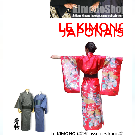
LE KIMONO
JAPONAIS
Le
KIMONO
(着物), issu des kanji 着 (kiru,