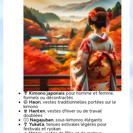
👘
Kimono japonais
pour homme et femme,
formels ou décontractés
🧥
Haori
, vestes traditionnelles portées sur le
kimono
🧣
Hanten
, vestes d’hiver ou de travail
doublées
🧎‍♂️
Nagajuban
, sous-kimonos élégants
🎐
Yukata
, tenues estivales légères pour
festivals et ryokan