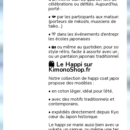
célébrations ou défilés. Aujourd’hui, il est
porté :
• 📯 par les participants aux matsuri
(porteurs de mikoshi, musiciens de
taiko…)
• 🎌 dans les événements d’entreprise o
les écoles japonaises
• 🏡 ou même au quotidien, pour son
style rétro, facile à assortir avec un jean
ou un pantalon japonais traditionnel
🛍️ Le Happi sur
KimonoShop.fr
Notre collection de happi coat japonais
propose des modèles :
• en coton léger, idéal pour l’été,
• avec des motifs traditionnels et
contemporains,
• expédiés directement depuis Kyoto, au
cœur du Japon historique.
Le happi se marie aussi bien avec un
yukata, un samue, ou même une tenue