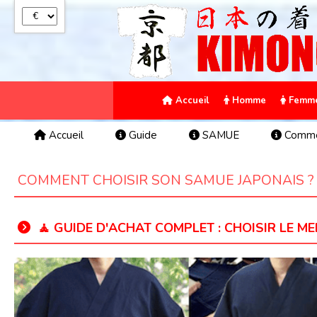
Panneau de gestion des cookies
Accueil
Homme
Femm
Accueil
Guide
SAMUE
Commen
COMMENT CHOISIR SON SAMUE JAPONAIS ?
🧘 GUIDE D'ACHAT COMPLET : CHOISIR LE M