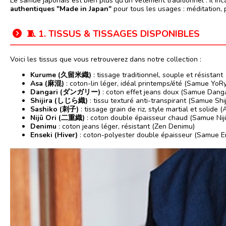
Le samue japonais est bien plus qu’un vêtement traditionnel : il inc
authentiques "Made in Japan"
pour tous les usages : méditation, p
🧵 1. TISSUS & TISSAGES DISPONIBLES
Voici les tissus que vous retrouverez dans notre collection :
Kurume (久留米織)
: tissage traditionnel, souple et résistan
Asa (麻混)
: coton-lin léger, idéal printemps/été (Samue YoR
Dangari (ダンガリー)
: coton effet jeans doux (Samue Danga
Shijira (しじら織)
: tissu texturé anti-transpirant (Samue Shi
Sashiko (刺子)
: tissage grain de riz, style martial et solide 
Nijū Ori (二重織)
: coton double épaisseur chaud (Samue Nijū
Denimu
: coton jeans léger, résistant (Zen Denimu)
Enseki (Hiver)
: coton-polyester double épaisseur (Samue En