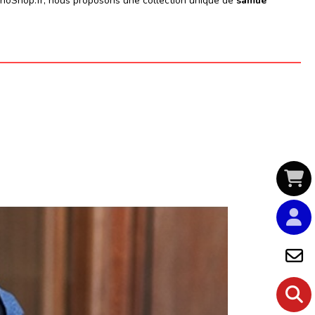
KimonoShop.fr, nous proposons une collection unique de
samue