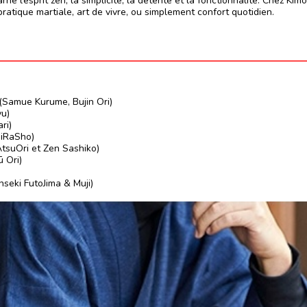
arne l’esprit zen, la simplicité, la détente et la fonctionnalité. Chez 
ratique martiale, art de vivre, ou simplement confort quotidien.
t (Samue Kurume, Bujin Ori)
yu)
ri)
jiRaSho)
(AtsuOri et Zen Sashiko)
 Ori)
seki FutoJima & Muji)