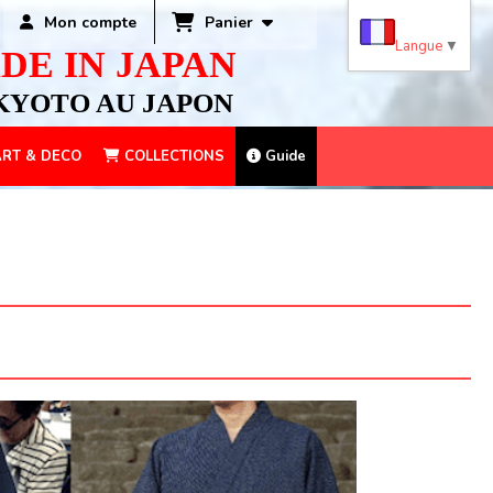
Panier
Mon compte
Langue
▼
DE IN JAPAN
KYOTO AU JAPON
RT & DECO
COLLECTIONS
Guide