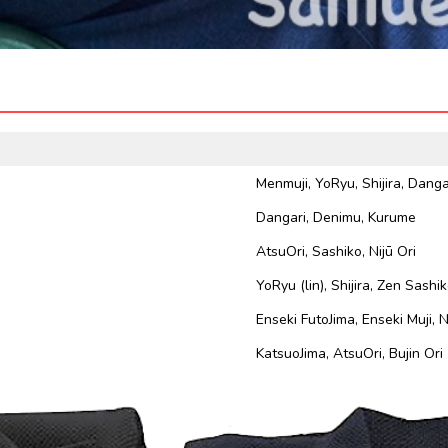
Menmuji, YoRyu, Shijira, Danga
Dangari, Denimu, Kurume
AtsuOri, Sashiko, Nijū Ori
YoRyu (lin), Shijira, Zen Sashi
Enseki FutoJima, Enseki Muji, N
KatsuoJima, AtsuOri, Bujin Ori