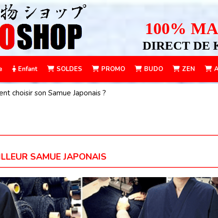
100% MA
DIRECT DE 
e
Enfant
SOLDES
PROMO
BUDO
ZEN
A
t choisir son Samue Japonais ?
EILLEUR SAMUE JAPONAIS