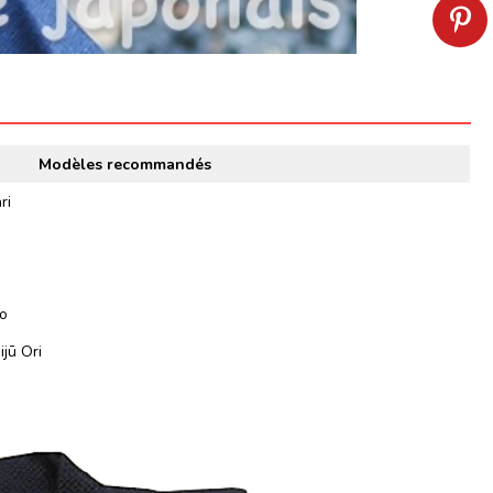
Modèles recommandés
ri
ko
ijū Ori