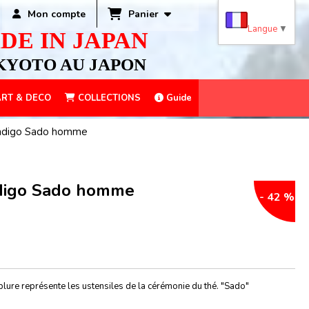
Panier
Mon compte
Langue
▼
DE IN JAPAN
KYOTO AU JAPON
RT & DECO
COLLECTIONS
Guide
 indigo Sado homme
ndigo Sado homme
- 42 %
blure représente les ustensiles de la cérémonie du thé. "Sado"