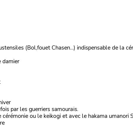
 ustensiles (Bol,fouet Chasen...) indispensable de la 
e damier
t
iver
fois par les guerriers samouraïs.
e cérémonie ou le keikogi et avec le hakama umanori S
re