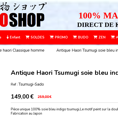
100% MA
DIRECT DE 
e
Enfant
SOLDES
PROMO
BUDO
ZEN
A
e haori Classique homme
Antique Haori Tsumugi soie bleu
Antique Haori Tsumugi soie bleu i
Tsumugi-Sado
Ref :
149,00
€
259,00
€
Pièce unique 100% soie bleu indigo tsumugi,Le motif peint sur la dou
Fabrication au Japon