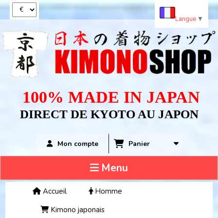
Panneau de gestion des cookies
Langue
▼
100% MADE IN JAPAN
DIRECT DE KYOTO AU JAPON
Panier
Mon compte
Menu
Accueil
Homme
Kimono japonais