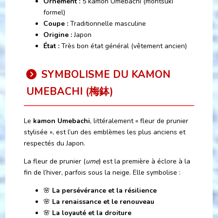
Ornement :
5 kamon Umebachi (montsuki
formel)
Coupe :
Traditionnelle masculine
Origine :
Japon
État :
Très bon état général (vêtement ancien)
SYMBOLISME DU KAMON
UMEBACHI (梅鉢)
Le
kamon Umebachi
, littéralement « fleur de prunier
stylisée », est l’un des emblèmes les plus anciens et
respectés du Japon.
La fleur de prunier (
ume
) est la première à éclore à la
fin de l’hiver, parfois sous la neige. Elle symbolise :
🌸
La persévérance et la résilience
🌸
La renaissance et le renouveau
🌸
La loyauté et la droiture