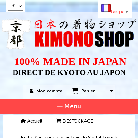
Panneau de gestion des cookies
Langue
▼
100% MADE IN JAPAN
DIRECT DE KYOTO AU JAPON
Panier
Mon compte
Menu
Accueil
DESTOCKAGE
Boite d'encens japonais bois de Santal Temple