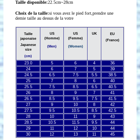
Taille disponible:
22.5cm~28cm
Choix de la taille:
si vous avez le pied fort,prendre une
demie taille au dessus de la votre
US
US
UK
Taille
EU
(Homme)
(Femme)
japonaise
(France)
Japanese
(Men)
(Women)
size
(cm)
23.0
5
6
4
36
24
6
7
5
39
24.5
6.5
7.5
5.5
38.5
25
7
8
6
40
25.5
7.5
8.5
6.5
40.5
26
8
9
7
41
26.5
8.5
9.5
7.5
41.5
27
9
10
8
42
27.5
9.5
10.5
8.5
42.5
28
10
11
9
43
28.5
10.5
11.5
9.5
44
29
11
12
10
44
30
12
13
11
45