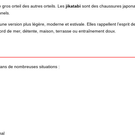
 gros orteil des autres orteils. Les
jikatabi
sont des chaussures japonais
nnels.
 version plus légère, moderne et estivale. Elles rappellent l’esprit d
rd de mer, détente, maison, terrasse ou entraînement doux.
ns de nombreuses situations :
nal