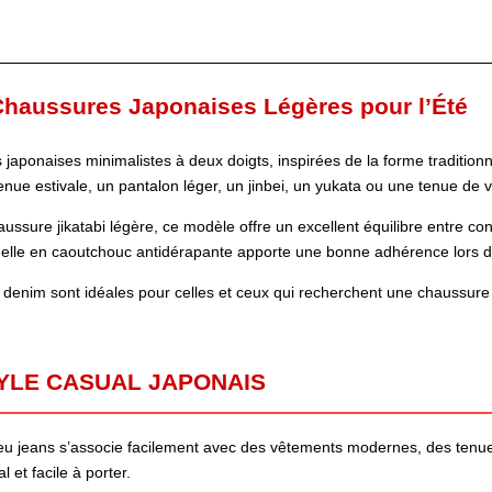
haussures Japonaises Légères pour l’Été
japonaises minimalistes à deux doigts, inspirées de la forme tradition
enue estivale, un pantalon léger, un jinbei, un yukata ou une tenue de 
aussure jikatabi légère, ce modèle offre un excellent équilibre entre con
emelle en caoutchouc antidérapante apporte une bonne adhérence lors 
 denim sont idéales pour celles et ceux qui recherchent une chaussure j
TYLE CASUAL JAPONAIS
leu jeans s’associe facilement avec des vêtements modernes, des tenue
 et facile à porter.