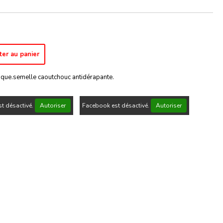
ter au panier
ique.semelle caoutchouc antidérapante.
t désactivé.
Autoriser
Facebook est désactivé.
Autoriser