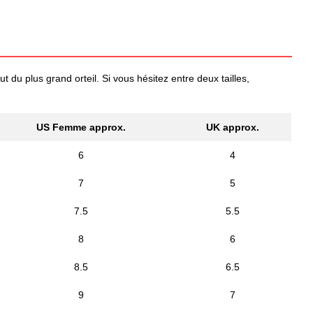
 du plus grand orteil. Si vous hésitez entre deux tailles,
US Femme approx.
UK approx.
6
4
7
5
7.5
5.5
8
6
8.5
6.5
9
7