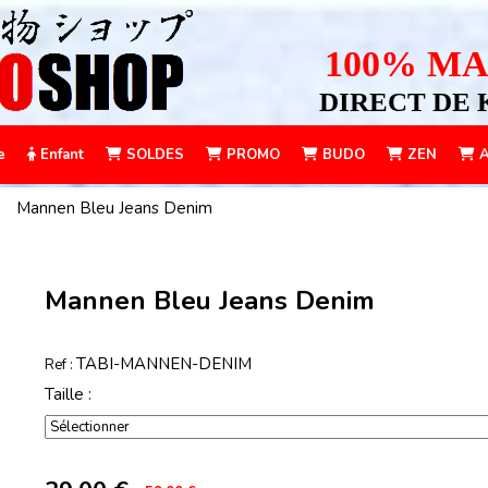
100% MA
DIRECT DE 
e
Enfant
SOLDES
PROMO
BUDO
ZEN
A
Mannen Bleu Jeans Denim
Mannen Bleu Jeans Denim
TABI-MANNEN-DENIM
Ref :
Taille :