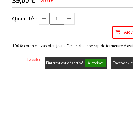
39,00
€
59,00 €
Quantité :
Ajou
100% coton canvas bleu jeans Denim,chausse rapide fermeture élast
Tweeter
Pinterest est désactivé.
Autoriser
Facebook es