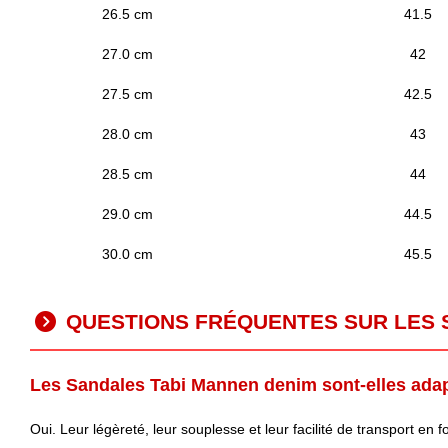
26.5 cm
41.5
27.0 cm
42
27.5 cm
42.5
28.0 cm
43
28.5 cm
44
29.0 cm
44.5
30.0 cm
45.5
QUESTIONS FRÉQUENTES SUR LES 
Les Sandales Tabi Mannen denim sont-elles adap
Oui. Leur légèreté, leur souplesse et leur facilité de transport en