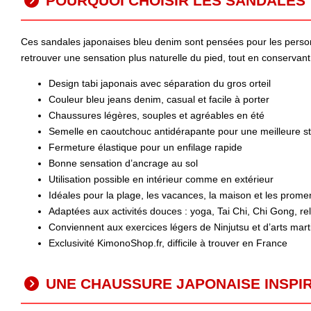
POURQUOI CHOISIR LES SANDALES 
Ces sandales japonaises bleu denim sont pensées pour les personne
retrouver une sensation plus naturelle du pied, tout en conservant
Design tabi japonais avec séparation du gros orteil
Couleur bleu jeans denim, casual et facile à porter
Chaussures légères, souples et agréables en été
Semelle en caoutchouc antidérapante pour une meilleure sta
Fermeture élastique pour un enfilage rapide
Bonne sensation d’ancrage au sol
Utilisation possible en intérieur comme en extérieur
Idéales pour la plage, les vacances, la maison et les prom
Adaptées aux activités douces : yoga, Tai Chi, Chi Gong, re
Conviennent aux exercices légers de Ninjutsu et d’arts mart
Exclusivité KimonoShop.fr, difficile à trouver en France
UNE CHAUSSURE JAPONAISE INSPIRÉ