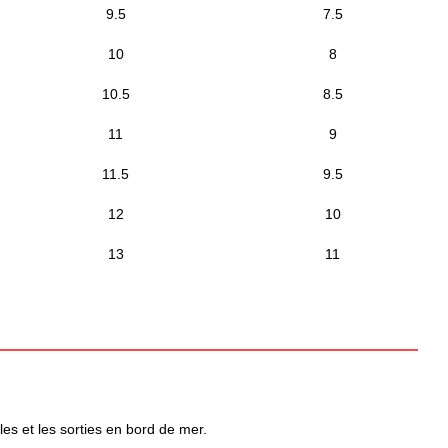
9.5
7.5
10
8
10.5
8.5
11
9
11.5
9.5
12
10
13
11
les et les sorties en bord de mer.