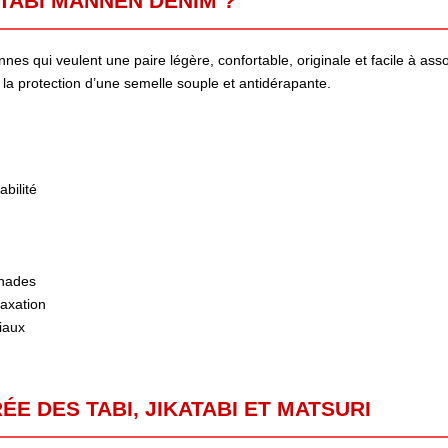
TABI MANNEN DENIM ?
s qui veulent une paire légère, confortable, originale et facile à ass
 la protection d’une semelle souple et antidérapante.
bilité
enades
laxation
iaux
E DES TABI, JIKATABI ET MATSURI