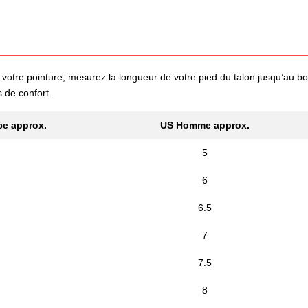
votre pointure, mesurez la longueur de votre pied du talon jusqu’au bout
s de confort.
ce approx.
US Homme approx.
5
6
6.5
7
7.5
8