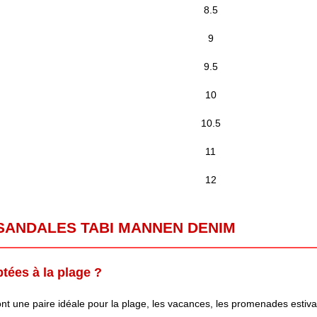
8.5
9
9.5
10
10.5
11
12
SANDALES TABI MANNEN DENIM
tées à la plage ?
 font une paire idéale pour la plage, les vacances, les promenades estiva