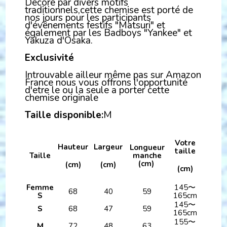
Décoré par divers motifs
traditionnels,cette chemise est porté de
nos jours pour les participants
d'évênements festifs "Matsuri" et
également par les Badboys "Yankee" et
Yakuza d'Osaka.
Exclusivité
Introuvable ailleur même pas sur Amazon
France nous vous offrons l'opportunité
d'etre le ou la seule a porter cette
chemise originale
Taille disponible:
M
Votre
Hauteur
Largeur
Longueur
taille
Taille
manche
(cm)
(cm)
(cm)
(cm)
Femme
145〜
68
40
59
S
165cm
145〜
S
68
47
59
165cm
155〜
M
72
48
63