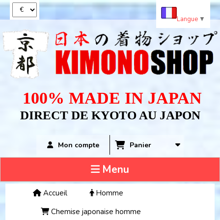
Panneau de gestion des cookies
Langue
▼
100% MADE IN JAPAN
DIRECT DE KYOTO AU JAPON
Panier
Mon compte
Menu
Accueil
Homme
Chemise japonaise homme