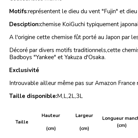
Motifs
:représentent le dieu du vent "Fujin" et dieu
Desciption:
chemise KoiGuchi typiquement japonai
A l'origine cette chemise fût porté au Japon par l
Décoré par divers motifs traditionnels,cette chemi
Badboys "Yankee" et Yakuza d'Osaka.
Exclusivité
Introuvable ailleur même pas sur Amazon France no
Taille disponible:
M,L,2L,3L
Hauteur
Largeur
Longueur manc
Taille
(cm)
(cm)
(cm)