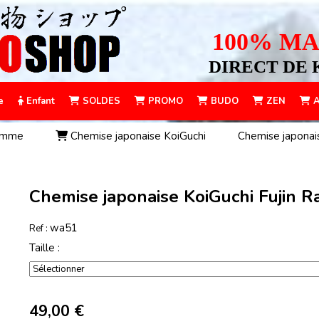
100% MA
DIRECT DE 
e
Enfant
SOLDES
PROMO
BUDO
ZEN
A
homme
Chemise japonaise KoiGuchi
Chemise japonais
Chemise japonaise KoiGuchi Fujin R
wa51
Ref :
Taille :
49,00
€