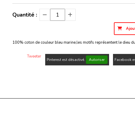
Quantité :
Ajou
100% coton de couleur bleu marine,les motifs représentent le dieu du v
Tweeter
Pinterest est désactivé.
Autoriser
Facebook es