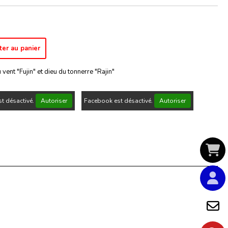
ter au panier
ent "Fujin" et dieu du tonnerre "Rajin"
t désactivé.
Autoriser
Facebook est désactivé.
Autoriser