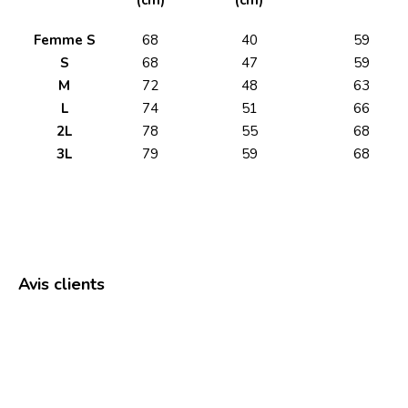
(cm)
(cm)
Femme S
68
40
59
S
68
47
59
M
72
48
63
L
74
51
66
2L
78
55
68
3L
79
59
68
Avis clients