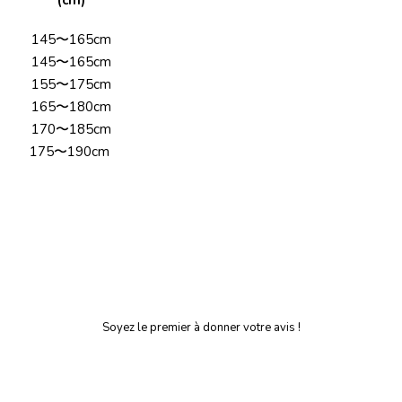
(cm)
145〜165cm
145〜165cm
155〜175cm
165〜180cm
170〜185cm
175〜190cm
Soyez le premier à donner votre avis !