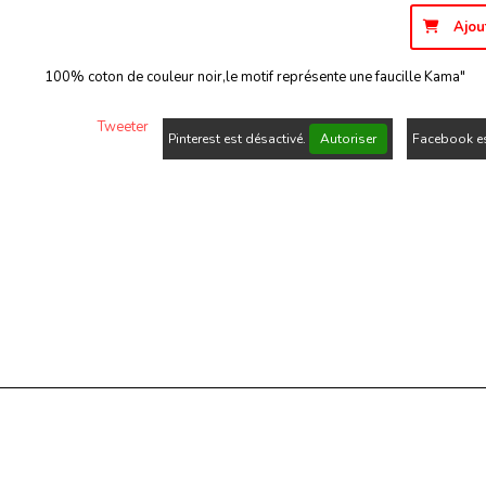
Ajou
100% coton de couleur noir,le motif représente une faucille Kama"
Tweeter
Pinterest est désactivé.
Autoriser
Facebook es