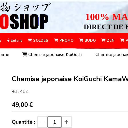
100% MA
DIRECT DE 
e
Enfant
SOLDES
PROMO
BUDO
ZEN
A
homme
Chemise japonaise KoiGuchi
Chemise japonai
Chemise japonaise KoiGuchi KamaW
412
Ref :
49,00
€
Quantité :