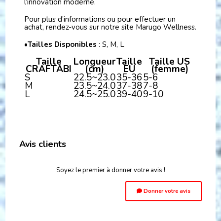
l’innovation moderne.
Pour plus d’informations ou pour effectuer un
achat, rendez-vous sur notre site Marugo Wellness.
•
Tailles Disponibles
: S, M, L
Taille
Longueur
Taille
Taille US
CRAFTABI
(cm)
EU
(femme)
S
22.5~23.0
35-36
5-6
M
23.5~24.0
37-38
7-8
L
24.5~25.0
39-40
9-10
Avis clients
Soyez le premier à donner votre avis !
Donner votre avis