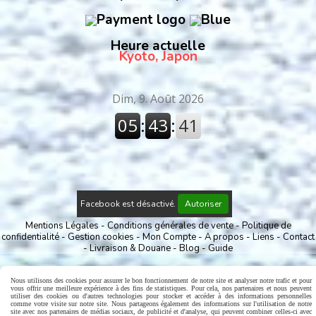
Heure actuelle
Kyoto, Japon
Facebook est désactivé.
Autoriser
Mentions Légales
Conditions générales de vente
Politique de
confidentialité
Gestion cookies
Mon Compte
A propos
Liens
Contact
Livraison & Douane
Blog
Guide
Nous utilisons des cookies pour assurer le bon fonctionnement de notre site et analyser notre trafic et pour
vous offrir une meilleure expérience à des fins de statistiques. Pour cela, nos partenaires et nous peuvent
utiliser des cookies ou d'autres technologies pour stocker et accéder à des informations personnelles
comme votre visite sur notre site. Nous partageons également des informations sur l'utilisation de notre
site avec nos partenaires de médias sociaux, de publicité et d'analyse, qui peuvent combiner celles-ci avec