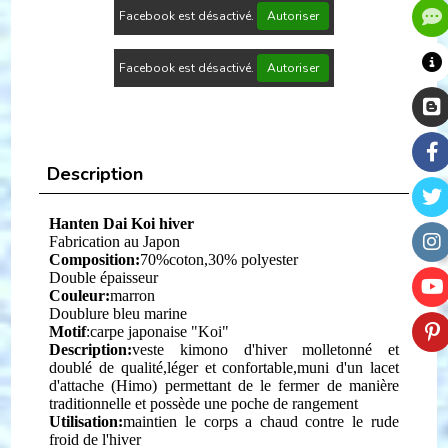
Facebook est désactivé.
Autoriser
Facebook est désactivé.
Autoriser
Description
Hanten Dai Koi hiver
Fabrication au Japon
Composition:
70%
coton,30% polyester
Double épaisseur
Couleur:
marron
Doublure bleu marine
Motif
:carpe japonaise "Koi"
Description:
v
e
ste kimono d'hiver molletonné et
doublé
de qualité,léger et confortable,muni d'un lacet
d'attache (Himo) permettant de le fermer de manière
traditionnelle et possède une poche de rangement
Utilisation:
maintien le corps a chaud contre le rude
froid de l'hiver