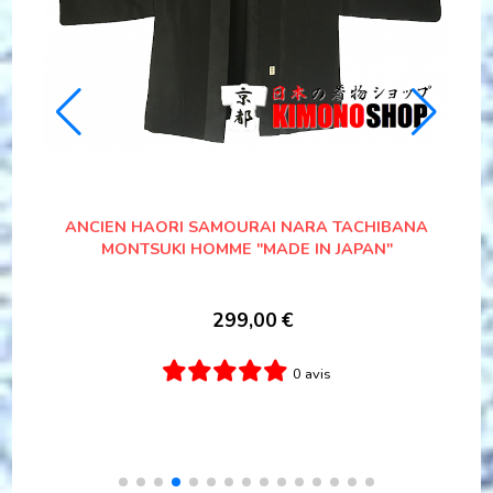
ANCIEN KIMONO SAMOURAI MARU SASA
ANC
MONTSUKI SOIE BLEU HOMME
N
179,00
€
1 avis