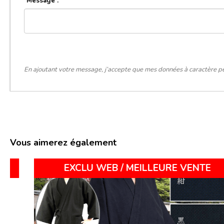
Message :
En ajoutant votre message, j’accepte que mes données à caractère pe
Vous aimerez également
Dommage trop tard déjà vendu !