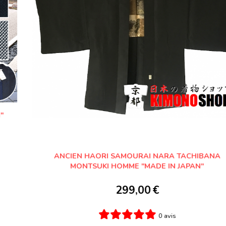
HAORI KIMONO/YUKATA NOIR COTON "SHANTUNG"
65,00
€
2 avis