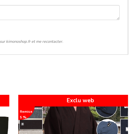
sur kimonoshop.fr et me recontacter.
PROMO