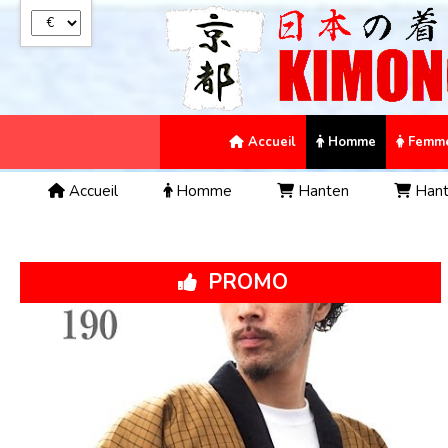
Panneau de gestion des cookies
Accueil
Homme
Femm
Accueil
Homme
Hanten
Hant
PROMO