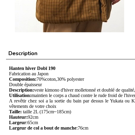
Description
Hanten hiver Dobī 190
Fabrication au Japon
Composition:
70%
coton,30% polyester
Double épaisseur
Description:
v
e
ste kimono d'hiver molletonné et doublé
de qualité
Utilisation:
maintien le corps a chaud contre le rude froid de l'hive
A revêtir chez soi a la sortie du bain par dessus le Yukata ou
vêtements de votre choix
Taille:
taille 2L
(
175cm~185cm)
Hauteur:
92
cm
Largeur
:65cm
Largeur de col a bout de manche
:76cm