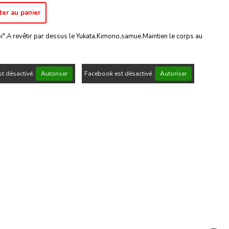
ter au panier
i".A revêtir par dessus le Yukata,Kimono,samue.Maintien le corps au
t désactivé.
Autoriser
Facebook est désactivé.
Autoriser