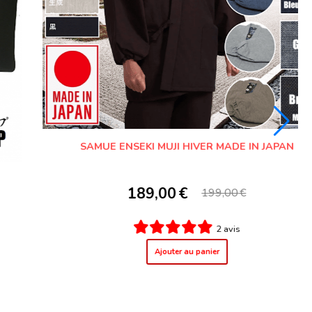
CHAUSSETTE JAPONAISE TABI MATSURI MARUGO
"MADE IN JAPAN"
15,00
€
0 avis