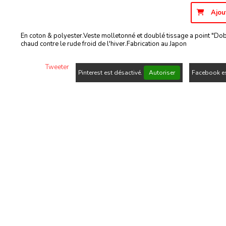
Ajou
En coton & polyester.Veste molletonné et doublé tissage a point "Dob
chaud contre le rude froid de l'hiver.Fabrication au Japon
Tweeter
Pinterest est désactivé.
Autoriser
Facebook es