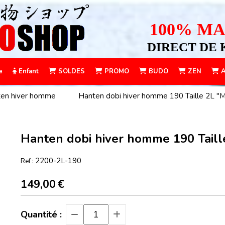
100% MA
DIRECT DE 
e
Enfant
SOLDES
PROMO
BUDO
ZEN
A
en hiver homme
Hanten dobi hiver homme 190 Taille 2L "M
Hanten dobi hiver homme 190 Taill
2200-2L-190
Ref :
149,00
€
Quantité :