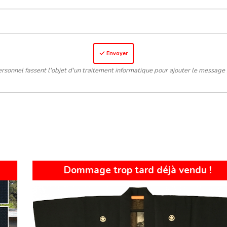
Envoyer
rsonnel fassent l'objet d'un traitement informatique pour ajouter le message 
Top Vente