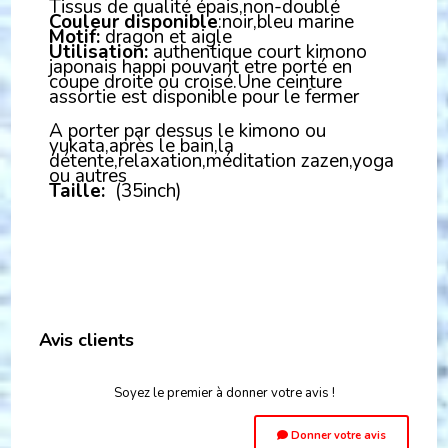
Tissus de qualité épais,non-doublé
Couleur disponible
:noir,bleu marine
Motif:
dragon et aigle
Utilisation:
authentique court kimono
japonais happi pouvant etre porté en
coupe droite ou croisé.Une ceinture
assortie est disponible pour le fermer
A porter par dessus le kimono ou
yukata,après le bain,la
détente,relaxation,méditation zazen,yoga
ou autres
Taille:
(35inch)
Avis clients
Soyez le premier à donner votre avis !
Donner votre avis