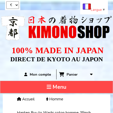
Panneau de gestion des cookies
Langue
▼
100% MADE IN JAPAN
DIRECT DE KYOTO AU JAPON
Panier
Mon compte
Menu
Accueil
Homme
Hanten Ryu to Washi coton homme 35inch