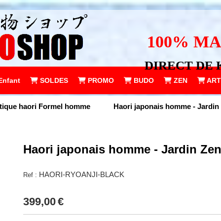
100% MA
DIRECT DE 
Enfant
SOLDES
PROMO
BUDO
ZEN
ART
tique haori Formel homme
Haori japonais homme - Jardin
Haori japonais homme - Jardin Zen
HAORI-RYOANJI-BLACK
Ref :
399,00
€