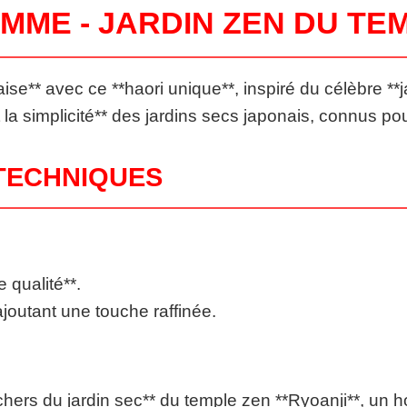
MME - JARDIN ZEN DU TE
aise** avec ce **haori unique**, inspiré du célèbre *
a simplicité** des jardins secs japonais, connus pour 
TECHNIQUES
 qualité**.
ajoutant une touche raffinée.
ochers du jardin sec** du temple zen **Ryoanji**, un 