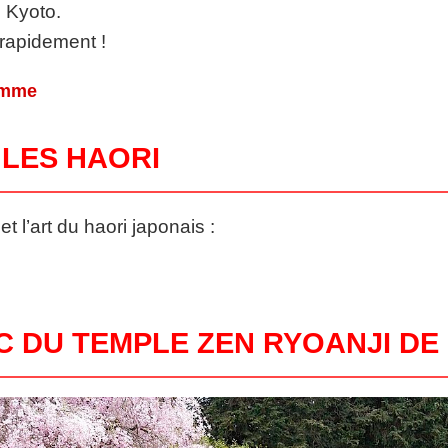
s Kyoto.
 rapidement !
homme
 LES HAORI
et l’art du haori japonais :
C DU TEMPLE ZEN RYOANJI DE