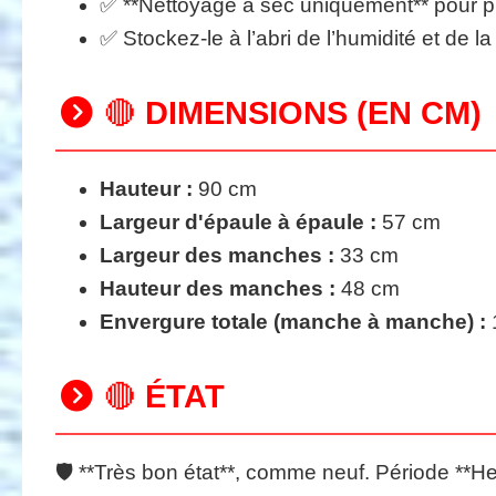
✅ **Nettoyage à sec uniquement** pour pré
✅ Stockez-le à l’abri de l’humidité et de la
🔴
DIMENSIONS (EN CM)
Hauteur :
90 cm
Largeur d'épaule à épaule :
57 cm
Largeur des manches :
33 cm
Hauteur des manches :
48 cm
Envergure totale (manche à manche) :
🔴
ÉTAT
🛡️ **Très bon état**, comme neuf. Période **He