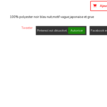
Ajou
100% polyester noir bleu nuit,motif vague japonaise et grue
Tweeter
Pinterest est désactivé.
Autoriser
Facebook es