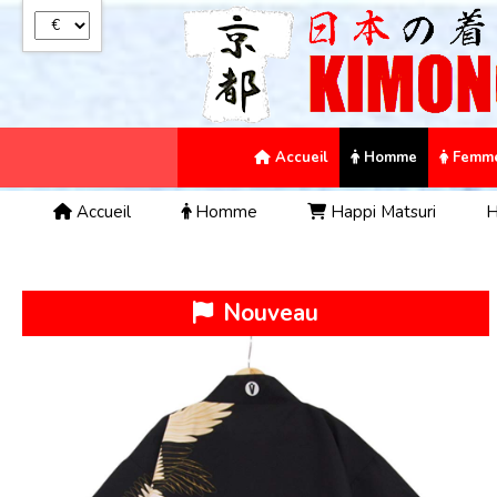
Panneau de gestion des cookies
Accueil
Homme
Femm
Accueil
Homme
Happi Matsuri
H
Nouveau