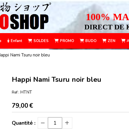
100% MA
DIRECT DE 
e
Enfant
SOLDES
PROMO
BUDO
ZEN
A
appi Nami Tsuru noir bleu
Happi Nami Tsuru noir bleu
HTNT
Ref :
79,00
€
Quantité :