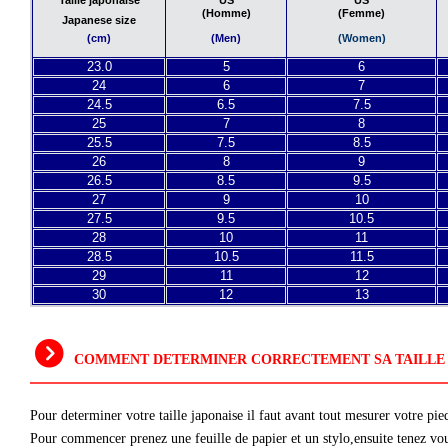
Taille japonaise
(Homme)
(Femme)
Japanese size
(Men)
(Women)
(cm)
23.0
5
6
24
6
7
24.5
6.5
7.5
25
7
8
25.5
7.5
8.5
26
8
9
26.5
8.5
9.5
27
9
10
27.5
9.5
10.5
28
10
11
28.5
10.5
11.5
29
11
12
30
12
13
COMMENT DETERMINER CORRECTEMENT SA TAILLE 
Pour determiner votre taille japonaise il faut avant tout mesurer votre pie
Pour commencer prenez une feuille de papier et un stylo,ensuite tenez vous 