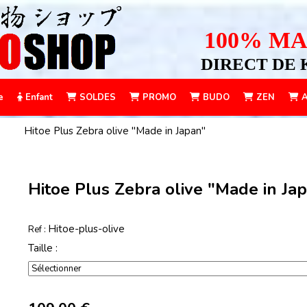
100% MA
DIRECT DE 
e
Enfant
SOLDES
PROMO
BUDO
ZEN
A
Hitoe Plus Zebra olive "Made in Japan"
Hitoe Plus Zebra olive "Made in Ja
Hitoe-plus-olive
Ref :
Taille :