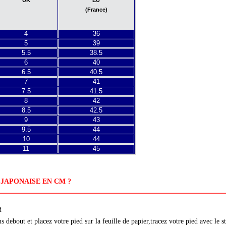
EU
(France)
4
36
5
39
5.5
38.5
6
40
6.5
40.5
7
41
7.5
41.5
8
42
8.5
42.5
9
43
9.5
44
10
44
11
45
JAPONAISE EN CM ?
d
debout et placez votre pied sur la feuille de papier,tracez votre pied avec le s