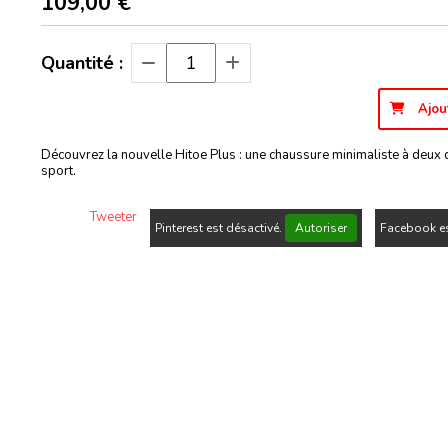
109,00
€
Quantité :
Ajou
Découvrez la nouvelle Hitoe Plus : une chaussure minimaliste à deux d
sport.
Tweeter
Pinterest est désactivé.
Autoriser
Facebook es