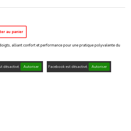
ter au panier
oigts, alliant confort et performance pour une pratique polyvalente du
t désactivé.
Autoriser
Facebook est désactivé.
Autoriser