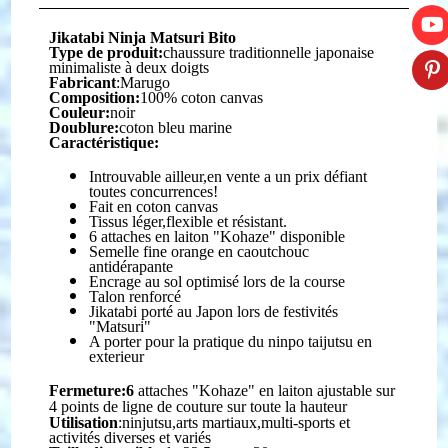
Jikatabi Ninja Matsuri Bito
Type de produit:
chaussure traditionnelle japonaise
minimaliste à deux doigts
Fabricant
:Marugo
Composition:
100% coton canvas
Couleur:
noir
Doublure:
coton bleu marine
Caractéristique:
Introuvable ailleur,en vente a un prix défiant
toutes concurrences!
Fait en coton canvas
Tissus léger,flexible et résistant.
6 attaches en laiton "Kohaze" disponible
Semelle fine orange en caoutchouc
antidérapante
Encrage au sol optimisé lors de la course
Talon renforcé
Jikatabi porté au Japon lors de festivités
"Matsuri"
A porter pour la pratique du ninpo taijutsu en
exterieur
Fermeture:6
attaches "Kohaze" en laiton ajustable sur
4 points de ligne de couture sur toute la hauteur
Utilisation
:ninjutsu,arts martiaux,multi-sports et
activités diverses et variés