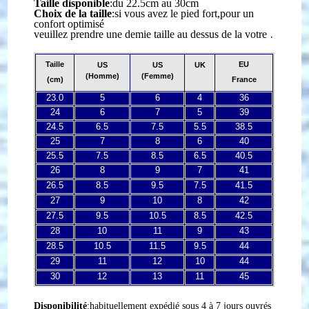
Taille disponible
:
du 22.5cm au 30cm
Choix de la taille
:
si vous avez le pied fort,pour un
confort optimisé
.
veuillez prendre une demie taille au dessus de la votre
Taille
EU
US
US
UK
(Homme)
(Femme)
(cm)
France
23.0
5
6
4
36
24
6
7
5
39
24.5
6.5
7.5
5.5
38.5
25
7
8
6
40
25.5
7.5
8.5
6.5
40.5
26
8
9
7
41
26.5
8.5
9.5
7.5
41.5
27
9
10
8
42
27.5
9.5
10.5
8.5
42.5
28
10
11
9
43
28.5
10.5
11.5
9.5
44
29
11
12
10
44
30
12
13
11
45
Disponibilité
:habituellement expédié sous 4 à 7 jours ouvrés