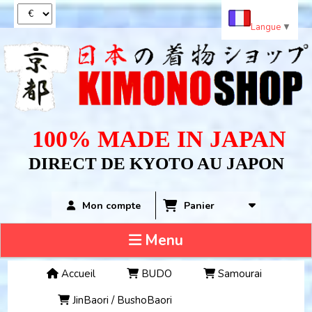
Panneau de gestion des cookies
Langue
▼
100% MADE IN JAPAN
DIRECT DE KYOTO AU JAPON
Panier
Mon compte
Menu
Accueil
BUDO
Samourai
JinBaori / BushoBaori