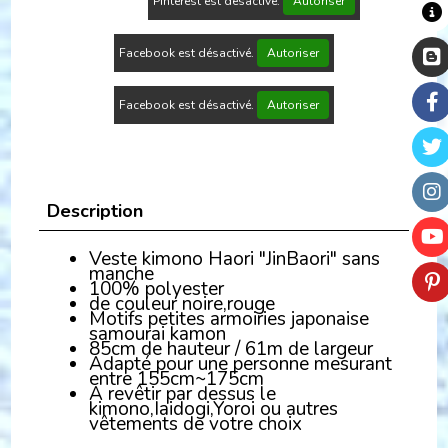
Pinterest est désactivé.
Autoriser
Facebook est désactivé.
Autoriser
Facebook est désactivé.
Autoriser
Description
Veste kimono Haori "JinBaori" sans
manche
100% polyester
de couleur noire,rouge
Motifs petites armoiries japonaise
samourai kamon
85cm de hauteur / 61m de largeur
Adapté pour une personne mesurant
entre 155cm~175cm
A revêtir par dessus le
kimono,Iaidogi,Yoroi ou autres
vêtements de votre choix