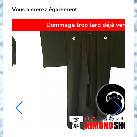
Vous aimerez également
U
SOLDES