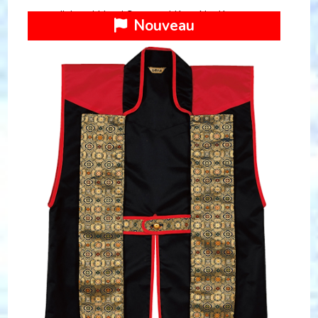
Jinbaori Haori Samourai KuroAka Komon
Nouveau