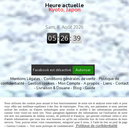
Heure actuelle
Kyoto, Japon
Facebook est désactivé.
Autoriser
Mentions Légales
Conditions générales de vente
Politique de
confidentialité
Gestion cookies
Mon Compte
A propos
Liens
Contact
Livraison & Douane
Blog
Guide
Nous utilisons des cookies pour assurer le bon fonctionnement de notre site et analyser notre trafic et pour
vous offrir une meilleure expérience à des fins de statistiques. Pour cela, nos partenaires et nous peuvent
utiliser des cookies ou d'autres technologies pour stocker et accéder à des informations personnelles
comme votre visite sur notre site. Nous partageons également des informations sur l'utilisation de notre
site avec nos partenaires de médias sociaux, de publicité et d'analyse, qui peuvent combiner celles-ci avec
d'autres informations que vous leur avez fournies ou qu'ils ont collectées lors de votre utilisation de leurs
services. Vous pouvez retirer votre consentement, enregistré pour 6 mois, à l'aide du lien en pied de page
Politique de confidentialité
« Gestion Cookies ». Voir notre politique de confidentialité :