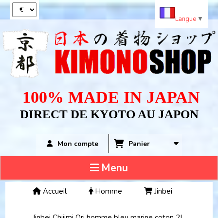
Panneau de gestion des cookies
Langue
▼
100% MADE IN JAPAN
DIRECT DE KYOTO AU JAPON
Panier
Mon compte
Menu
Accueil
Homme
Jinbei
Jinbei Chijimi Ori homme bleu marine coton 2L