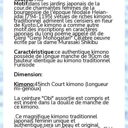
Motif:
dans les jardins japonais de la
cour,de charmantes femmes de la
bourgeoisie de l'époque féodale Heian-
jidai (794-1195) vétues de riches kimono
traditionnel admirent les cerisiers en fleur
de Kyoto.Ce kimono a comme autre
motif,des inscriptions en caractères
japonais du long poême appelé dit de
Genji "Genji Monogatari" Célèbre oeuvre
écrite par la dame Murasaki Shikibu
Caractéristique
:ce authentique kimono
possède de longue manche de 90cm de
hauteur identique au kimono traditionnel
Furisode
Dimension:
Kimono:
45inch Court kimono (longueur
mi-genoux)
La ceinture "Obi" assortie est compris et
est inséré dans la douille de manche de
ce kimono.
Ce magnifique kimono traditionnel
japonais féminin unique et
authentique,sera un beau et original