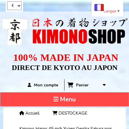
Panneau de gestion des cookies
Langue
▼
100% MADE IN JAPAN
DIRECT DE KYOTO AU JAPON
Panier
Mon compte
Menu
Accueil
DESTOCKAGE
Kimono Happi 45 inch Yuzen Geisha Sakura noir