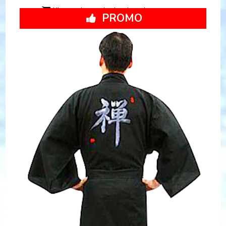
Kimono japonais classique homme
PROMO
Kimono japonais GinIro Zen coton noir homme