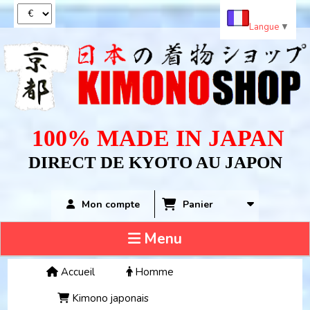
Panneau de gestion des cookies
Langue
▼
100% MADE IN JAPAN
DIRECT DE KYOTO AU JAPON
Panier
Mon compte
Menu
Accueil
Homme
Kimono japonais