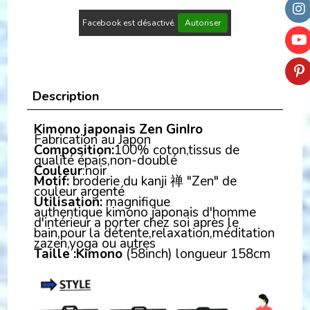
Facebook est désactivé.
Autoriser
Description
Kimono japonais Zen GinIro
Fabrication au Japon
Composition:
100% coton,tissus de
qualité épais,non-doublé
Couleur
:noir
Motif:
broderie du kanji 禅 "Zen" de
couleur argenté
Utilisation:
magnifique
authentique kimono japonais d'homme
d'intérieur a porter chez soi après le
bain,pour la détente,relaxation,méditation
zazen,yoga ou autres
Taille :
Kimono
(58inch) longueur 158cm