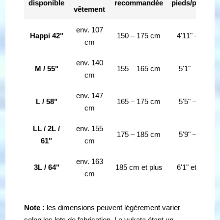
disponible
recommandée
pieds/pouces
vêtement
env. 107
Happi 42"
150 – 175 cm
4'11" – 5'9"
cm
env. 140
M / 55"
155 – 165 cm
5'1" – 5'5"
cm
env. 147
L / 58"
165 – 175 cm
5'5" – 5'9"
cm
LL / 2L /
env. 155
175 – 185 cm
5'9" – 6'1"
61"
cm
env. 163
3L / 64"
185 cm et plus
6'1" et plus
cm
Note :
les dimensions peuvent légèrement varier
selon les lots de fabrication. Le yukata étant un