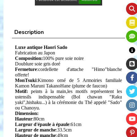
Description
Luxe antique Haori Sado
Fabrication au Japon
Composition:
100% pure soie noire
Doublure soie gris doré
Fermeture
:cordellette d'attache "Himo"blanche
offerte!
MonTsuki
:Kimono orné de 5 Armoiries familiale
Kamon Maruni TakanoHane (plume de faucon)
Motif:
peints à la main,les motifs représentent les
ustensils indispensable (Bol chawan "Raku
yaki",hishaku...) à la cérémonie du Thé appelé "Sado"
ou Chanoyu.
Dimension:
Hauteur
:80cm
Largeur d'épaule à épaule
:61cm
Largeur de manche
:33.5cm
Hauteur de manche
:49cm