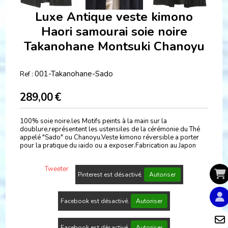
Luxe Antique veste kimono
Haori samourai soie noire
Takanohane Montsuki Chanoyu
001-Takanohane-Sado
Ref :
289,00
€
100% soie noire.les Motifs peints à la main sur la
doublure,représentent les ustensiles de la cérémonie du Thé
appelé "Sado" ou Chanoyu.Veste kimono réversible a porter
pour la pratique du iaido ou a exposer.Fabrication au Japon
Tweeter
Pinterest est désactivé.
Autoriser
Facebook est désactivé.
Autoriser
Facebook est désactivé.
Autoriser