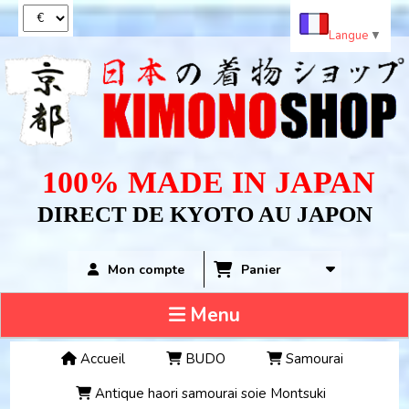
Panneau de gestion des cookies
Langue
▼
100% MADE IN JAPAN
DIRECT DE KYOTO AU JAPON
Panier
Mon compte
Menu
Accueil
BUDO
Samourai
Antique haori samourai soie Montsuki