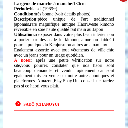
Largeur de manche à manche
:130cm
Période
:hieisei (1989~)
Condition:
très bonne (voir details photos)
Description:
pièce unique de l'art traditionnel
japonais,
r
are magnifique antique Haori,veste kimono
r
éversible
en soie haute qualité fait main au Japon
Utilisation
:a exposer dans votre plus beau intérieur ou
a porter par dessus le le kimono,samue ou iaidoGi
pour
la pratique du Kenjutsu ou autres arts martiaux.
Egalement assortie avec tout vêtements de ville,chic
avec un jeans pour un usage quotidien.
A noter
: après une petite vérification sur notre
site,vous pourrez constater que nos haori sont
beaucoup demandés et vendu rapidement car sont
également mis en vente sur notre autres boutiques et
plateformes Amazon,Etsy,Ebay.Un conseil ne tardez
pas si ce haori vous plait.
SADŌ (CHANOYU)