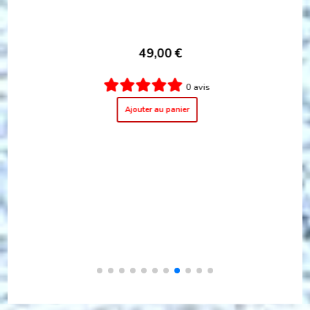
NOIRE MITSU KASHIWA MONTSUKI HOMME
"MADE IN JAPAN"
199,00
€
0 avis