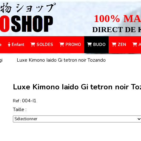
100% MA
DIRECT DE 
e
Enfant
SOLDES
PROMO
BUDO
ZEN
A
gi
Luxe Kimono Iaido Gi tetron noir Tozando
Luxe Kimono Iaido Gi tetron noir T
004-I1
Ref :
Taille :