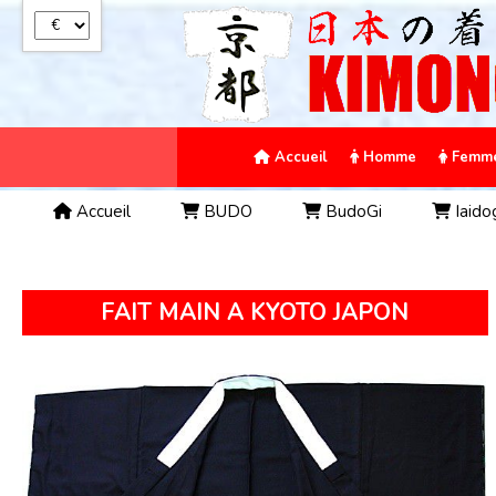
Panneau de gestion des cookies
Accueil
Homme
Femm
Accueil
BUDO
BudoGi
Iaido
FAIT MAIN A KYOTO JAPON