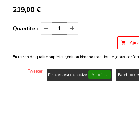
219,00
€
Quantité :
Ajou
En tetron de qualité supérieur,finition kimono traditionnel,doux,confo
Tweeter
Pinterest est désactivé.
Autoriser
Facebook es