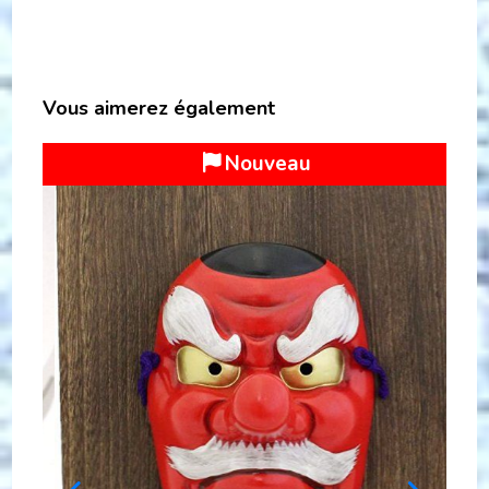
Vous aimerez également
Exclu web
Bo