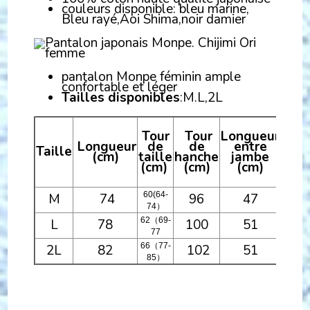
couleurs disponible: bleu marine,
Bleu rayé,Aoi Shima,noir damier
pantalon Monpe féminin ample
confortable et léger
Tailles disponibles
:M.L,2L
Tour
Tour
Longueur
Longueur
de
de
entre
Taille
(cm)
taille
hanche
jambe
(cm)
(cm)
(cm)
60(64-
M
74
96
47
74）
62（69-
L
78
100
51
77
66（77-
2L
82
102
51
85）