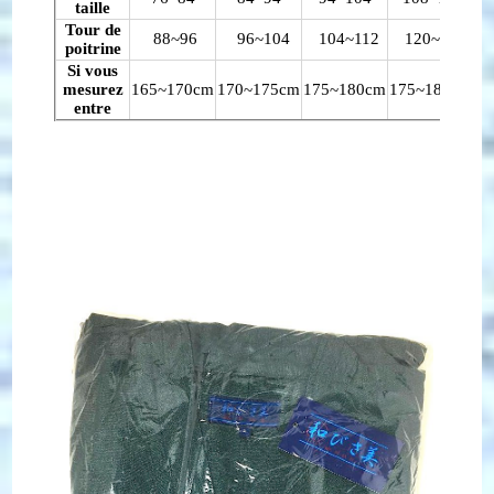
taille
Tour de
88~96
96~104
104~112
120~128
1
poitrine
Si vous
mesurez
165~170cm
170~175cm
175~180cm
175~185cm
17
entre