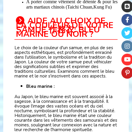
A porter comme vêtement de détente & pour les
arts martiaux chinois (Taichi Chuan,Kung Fu)
AIDE AU CHOIX DE
LA COULEUR DE VOTRE
SAMUE 作務衣: BLEU
MARINE OU NOIR ?
Le choix de la couleur d'un samue, en plus de ses
aspects esthétiques, est profondément enraciné
dans l'utilisation, le symbolisme et la tradition du
Japon. La couleur de votre samue peut véhiculer
des significations subtiles et exprimer des
traditions culturelles. Examinons comment le bleu
marine et le noir s'inscrivent dans ces aspects.
Bleu marine :
Au Japon, le bleu marine est souvent associé à la
sagesse, à la connaissance et à la tranquillité. Il
évoque l'image des vastes océans et du ciel
nocturne, symbolisant la profondeur et la stabilité.
Historiquement, le bleu marine était une couleur
courante dans les vêtements des samouraïs et des
moines, soulignant leur connexion avec la nature et
leur recherche de l'harmonie spirituelle.