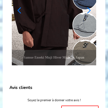
Lux
Samue Enseki FutoJima Strip hiver Made in Japan
Avis clients
Soyez le premier à donner votre avis !