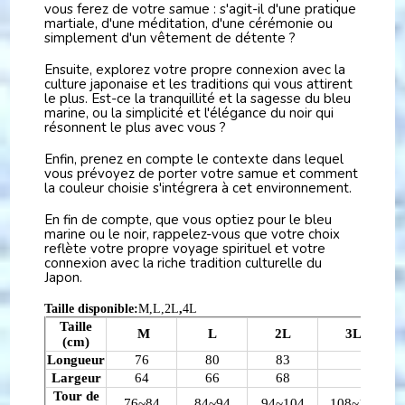
vous ferez de votre samue : s'agit-il d'une pratique
martiale, d'une méditation, d'une cérémonie ou
simplement d'un vêtement de détente ?
Ensuite, explorez votre propre connexion avec la
culture japonaise et les traditions qui vous attirent
le plus. Est-ce la tranquillité et la sagesse du bleu
marine, ou la simplicité et l'élégance du noir qui
résonnent le plus avec vous ?
Enfin, prenez en compte le contexte dans lequel
vous prévoyez de porter votre samue et comment
la couleur choisie s'intégrera à cet environnement.
En fin de compte, que vous optiez pour le bleu
marine ou le noir, rappelez-vous que votre choix
reflète votre propre voyage spirituel et votre
connexion avec la riche tradition culturelle du
Japon.
Taille disponible:
M,L,2L
,
4L
Taille
M
L
2L
3L
(cm)
Longueur
76
80
83
Largeur
64
66
68
Tour de
76~84
84~94
94~104
108~116