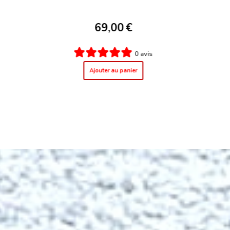
MARUGO "MADE IN KURASHIKI JAPAN"
99,00
€
3 avis
Ajouter au panier