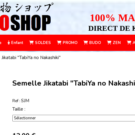
100% MA
DIRECT DE 
e
Enfant
SOLDES
PROMO
BUDO
ZEN
A
Jikatabi "TabiYa no Nakashiki"
Semelle Jikatabi "TabiYa no Nakashi
SJM
Ref :
Taille :