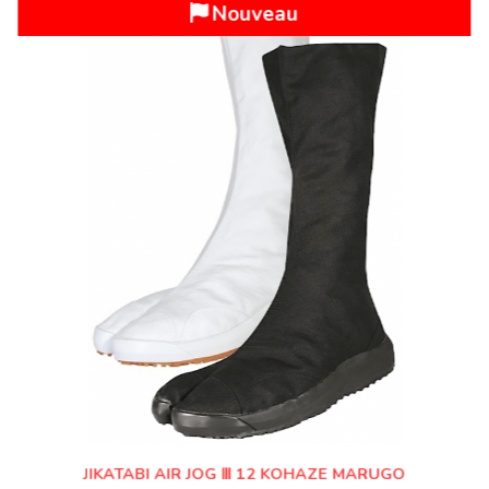
Top Vente
JIKATABI AIR JOG Ⅲ 6 KOHAZE MARUGO