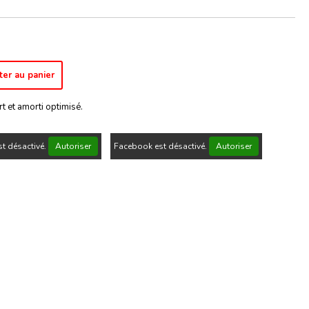
ter au panier
t et amorti optimisé.
t désactivé.
Autoriser
Facebook est désactivé.
Autoriser