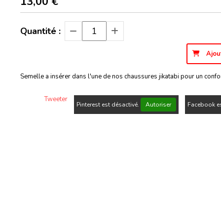
13,00
€
Quantité :
Ajou
Semelle a insérer dans l'une de nos chaussures jikatabi pour un confor
Tweeter
Pinterest est désactivé.
Autoriser
Facebook es