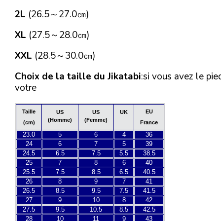
2L
(26.5～27.0㎝)
XL
(27.5～28.0㎝)
XXL
(28.5～30.0㎝)
Choix de la taille du Jikatabi
:si vous avez le pi
votre
Taille
EU
US
US
UK
(Homme)
(Femme)
(cm)
France
23.0
5
6
4
36
24
6
7
5
39
24.5
6.5
7.5
5.5
38.5
25
7
8
6
40
25.5
7.5
8.5
6.5
40.5
26
8
9
7
41
26.5
8.5
9.5
7.5
41.5
27
9
10
8
42
27.5
9.5
10.5
8.5
42.5
28
10
11
9
43