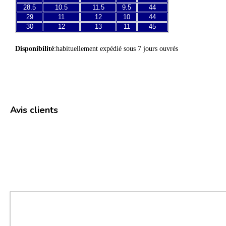
28.5
10.5
11.5
9.5
44
29
11
12
10
44
30
12
13
11
45
Disponibilité
:habituellement expédié sous 7 jours ouvrés
Avis clients