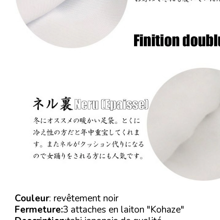
Couleur
: revêtement noir
Fermeture:
3 attaches en laiton "Kohaze"