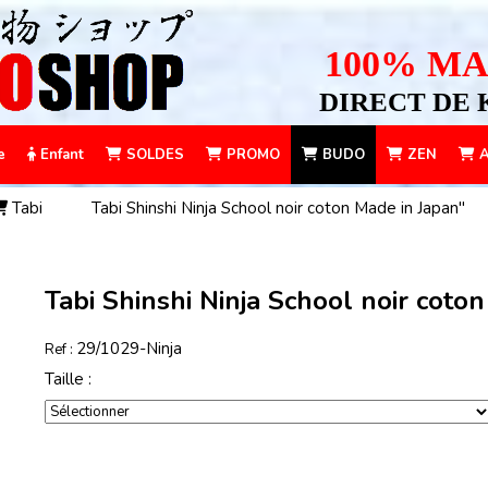
100% MA
DIRECT DE 
e
Enfant
SOLDES
PROMO
BUDO
ZEN
A
Tabi
Tabi Shinshi Ninja School noir coton Made in Japan"
Tabi Shinshi Ninja School noir coto
29/1029-Ninja
Ref :
Taille :