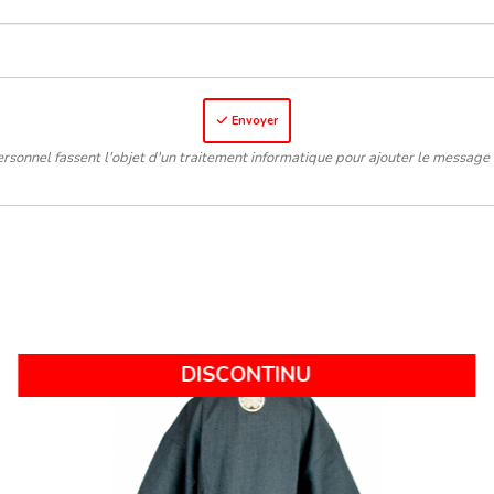
Envoyer
rsonnel fassent l'objet d'un traitement informatique pour ajouter le message 
nte
Nouve