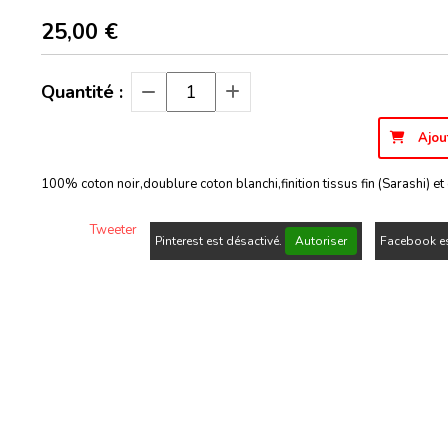
25,00
€
Quantité :
Ajou
100% coton noir,doublure coton blanchi,finition tissus fin (Sarashi) e
Tweeter
Pinterest est désactivé.
Autoriser
Facebook es