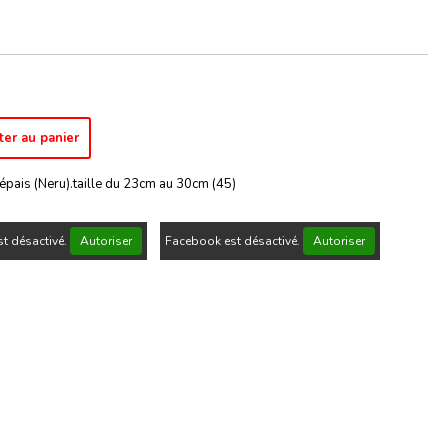
ter au panier
t épais (Neru).taille du 23cm au 30cm (45)
t désactivé.
Autoriser
Facebook est désactivé.
Autoriser