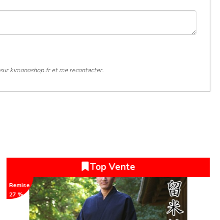
sur kimonoshop.fr et me recontacter.
au
SOLDE