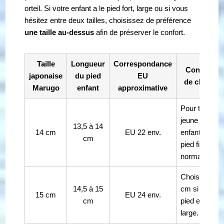
orteil. Si votre enfant a le pied fort, large ou si vous
hésitez entre deux tailles, choisissez de préférence
une taille au-dessus
afin de préserver le confort.
Taille
Longueur
Correspondance
Conseil
japonaise
du pied
EU
de choix
Marugo
enfant
approximative
Pour très
jeune
13,5 à 14
14 cm
EU 22 env.
enfant,
cm
pied fin à
normal.
Choisir 16
14,5 à 15
cm si le
15 cm
EU 24 env.
cm
pied est
large.