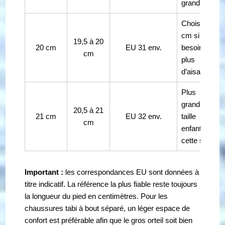
grand.
Choisir 21
cm si
19,5 à 20
20 cm
EU 31 env.
besoin de
cm
plus
d’aisance.
Plus
grande
20,5 à 21
21 cm
EU 32 env.
taille
cm
enfant de
cette série.
Important :
les correspondances EU sont données à
titre indicatif. La référence la plus fiable reste toujours
la longueur du pied en centimètres. Pour les
chaussures tabi à bout séparé, un léger espace de
confort est préférable afin que le gros orteil soit bien