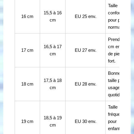
Taille
15,5 à 16
confortable
16 cm
EU 25 env.
cm
pour pied
normal.
Prendre 18
16,5 à 17
cm en cas
17 cm
EU 27 env.
cm
de pied
fort.
Bonne
17,5 à 18
taille pour
18 cm
EU 28 env.
cm
usage
quotidien.
Taille
fréquente
18,5 à 19
19 cm
EU 30 env.
pour
cm
enfant plus