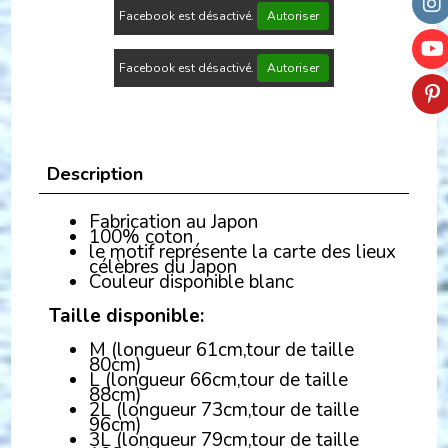
Facebook est désactivé.
Autoriser
Facebook est désactivé.
Autoriser
Description
Fabrication au Japon
100% coton
le motif représente la carte des lieux
célèbres du Japon
Couleur disponible blanc
Taille disponible:
M (longueur 61cm,tour de taille
80cm)
L (longueur 66cm,tour de taille
88cm)
2L (longueur 73cm,tour de taille
96cm)
3L (longueur 79cm,tour de taille