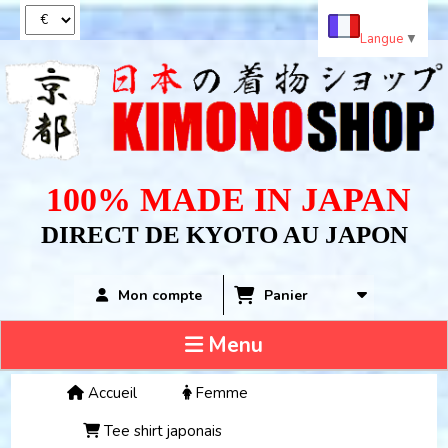
Panneau de gestion des cookies
Langue
▼
100% MADE IN JAPAN
DIRECT DE KYOTO AU JAPON
Panier
Mon compte
Menu
Accueil
Femme
Tee shirt japonais