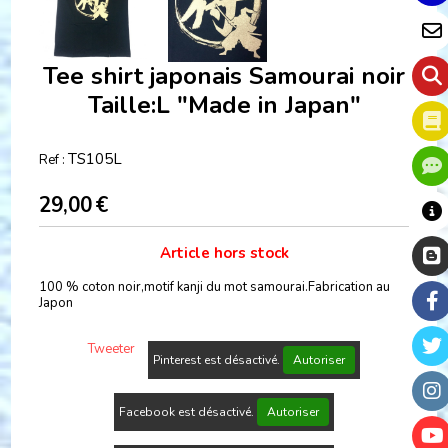
Tee shirt japonais Samourai noir
Taille:L "Made in Japan"
TS105L
Ref :
29,00
€
Article hors stock
100 % coton noir,motif kanji du mot samourai.Fabrication au
Japon
Tweeter
Pinterest est désactivé.
Autoriser
Facebook est désactivé.
Autoriser