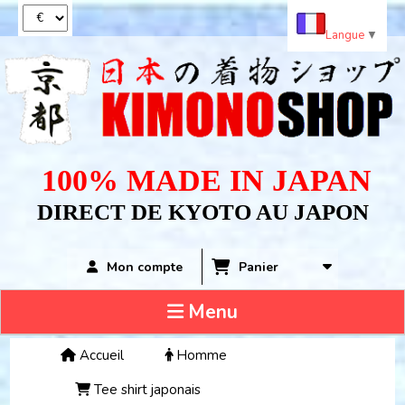
Panneau de gestion des cookies
Langue
▼
100% MADE IN JAPAN
DIRECT DE KYOTO AU JAPON
Panier
Mon compte
Menu
Accueil
Homme
Tee shirt japonais