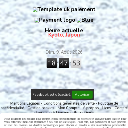
Heure actuelle
Kyoto, Japon
Facebook est désactivé.
Autoriser
Mentions Légales
Conditions générales de vente
Politique de
confidentialité
Gestion cookies
Mon Compte
A propos
Liens
Contact
Livraison & Douane
Blog
Guide
Nous utilisons des cookies pour assurer le bon fonctionnement de notre site et analyser notre trafic et pour
vous offrir une meilleure expérience à des fins de statistiques. Pour cela, nos partenaires et nous peuvent
utiliser des cookies ou d'autres technologies pour stocker et accéder à des informations personnelles