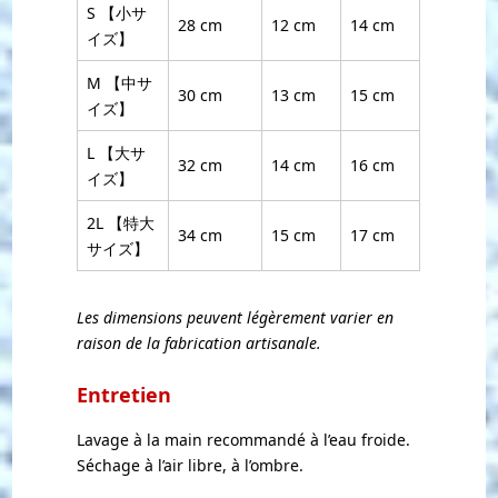
S 【小サ
28 cm
12 cm
14 cm
イズ】
M 【中サ
30 cm
13 cm
15 cm
イズ】
L 【大サ
32 cm
14 cm
16 cm
イズ】
2L 【特大
34 cm
15 cm
17 cm
サイズ】
Les dimensions peuvent légèrement varier en
raison de la fabrication artisanale.
Entretien
Lavage à la main recommandé à l’eau froide.
Séchage à l’air libre, à l’ombre.