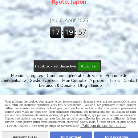
Kyoto, Japon
Facebook est désactivé.
Autoriser
Mentions Légales
Conditions générales de vente
Politique de
confidentialité
Gestion cookies
Mon Compte
A propos
Liens
Contact
Livraison & Douane
Blog
Guide
Nous utilisons des cookies pour assurer le bon fonctionnement de notre site et analyser notre trafic et pour
vous offrir une meilleure expérience à des fins de statistiques. Pour cela, nos partenaires et nous peuvent
utiliser des cookies ou d'autres technologies pour stocker et accéder à des informations personnelles
comme votre visite sur notre site. Nous partageons également des informations sur l'utilisation de notre
site avec nos partenaires de médias sociaux, de publicité et d'analyse, qui peuvent combiner celles-ci avec
d'autres informations que vous leur avez fournies ou qu'ils ont collectées lors de votre utilisation de leurs
services. Vous pouvez retirer votre consentement, enregistré pour 6 mois, à l'aide du lien en pied de page
Politique de confidentialité
« Gestion Cookies ». Voir notre politique de confidentialité :
Personnaliser
Tout refuser
Tout accepter