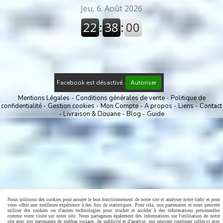
Facebook est désactivé.
Autoriser
Mentions Légales
Conditions générales de vente
Politique de
confidentialité
Gestion cookies
Mon Compte
A propos
Liens
Contact
Livraison & Douane
Blog
Guide
Nous utilisons des cookies pour assurer le bon fonctionnement de notre site et analyser notre trafic et pour
vous offrir une meilleure expérience à des fins de statistiques. Pour cela, nos partenaires et nous peuvent
utiliser des cookies ou d'autres technologies pour stocker et accéder à des informations personnelles
comme votre visite sur notre site. Nous partageons également des informations sur l'utilisation de notre
site avec nos partenaires de médias sociaux, de publicité et d'analyse, qui peuvent combiner celles-ci avec