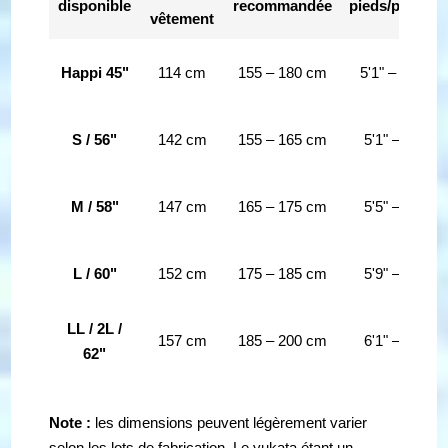
disponible
recommandée
pieds/pouces
vêtement
Happi 45"
114 cm
155 – 180 cm
5'1" – 5'11"
S / 56"
142 cm
155 – 165 cm
5'1" – 5'5"
M / 58"
147 cm
165 – 175 cm
5'5" – 5'9"
L / 60"
152 cm
175 – 185 cm
5'9" – 6'1"
LL / 2L /
157 cm
185 – 200 cm
6'1" – 6'7"
62"
Note :
les dimensions peuvent légèrement varier
selon les lots de fabrication. Le yukata étant un