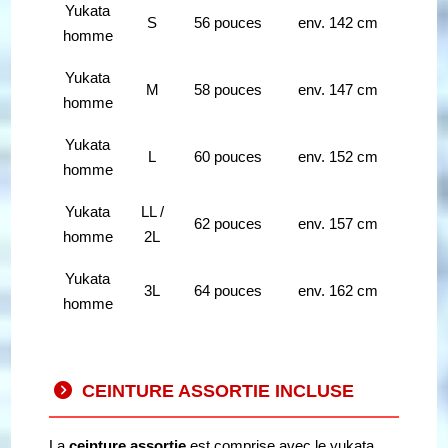
Yukata
S
56 pouces
env. 142 cm
homme
Yukata
M
58 pouces
env. 147 cm
homme
Yukata
L
60 pouces
env. 152 cm
homme
Yukata
LL /
62 pouces
env. 157 cm
homme
2L
Yukata
3L
64 pouces
env. 162 cm
homme
CEINTURE ASSORTIE INCLUSE
La
ceinture assortie
est comprise avec le yukata.